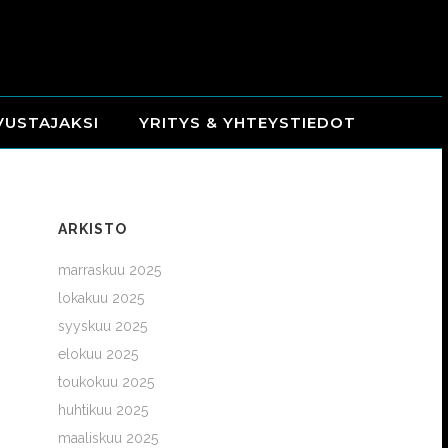
VUSTAJAKSI
YRITYS & YHTEYSTIEDOT
ARKISTO
marraskuu 2025
lokakuu 2025
syyskuu 2025
elokuu 2025
toukokuu 2025
huhtikuu 2025
maaliskuu 2025