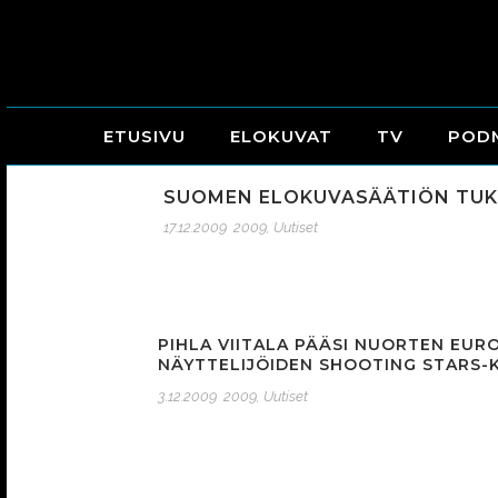
ETUSIVU
ELOKUVAT
TV
POD
SUOMEN ELOKUVASÄÄTIÖN TUK
17.12.2009
2009
,
Uutiset
PIHLA VIITALA PÄÄSI NUORTEN EUR
NÄYTTELIJÖIDEN SHOOTING STARS
3.12.2009
2009
,
Uutiset