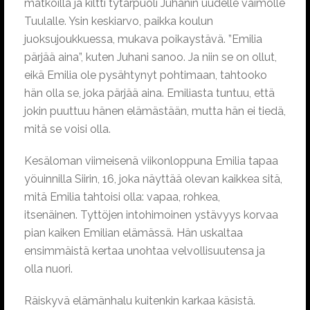
matkoilla ja kiltti tytärpuoli Juhanin uudelle vaimolle
Tuulalle. Ysin keskiarvo, paikka koulun
juoksujoukkuessa, mukava poikaystävä. ”Emilia
pärjää aina”, kuten Juhani sanoo. Ja niin se on ollut,
eikä Emilia ole pysähtynyt pohtimaan, tahtooko
hän olla se, joka pärjää aina. Emiliasta tuntuu, että
jokin puuttuu hänen elämästään, mutta hän ei tiedä,
mitä se voisi olla.
Kesäloman viimeisenä viikonloppuna Emilia tapaa
yöuinnilla Siirin, 16, joka näyttää olevan kaikkea sitä,
mitä Emilia tahtoisi olla: vapaa, rohkea,
itsenäinen. Tyttöjen intohimoinen ystävyys korvaa
pian kaiken Emilian elämässä. Hän uskaltaa
ensimmäistä kertaa unohtaa velvollisuutensa ja
olla nuori.
Räiskyvä elämänhalu kuitenkin karkaa käsistä.