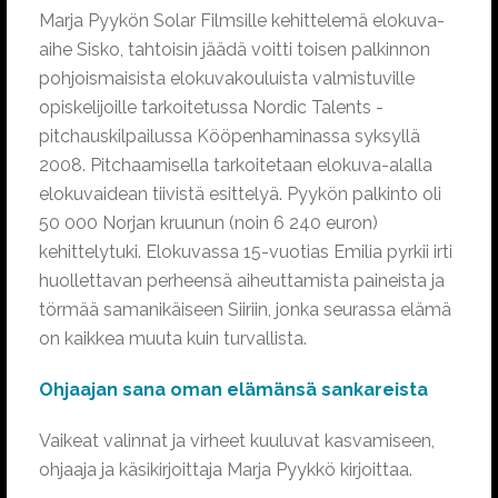
Marja Pyykön Solar Filmsille kehittelemä elokuva-
aihe Sisko, tahtoisin jäädä voitti toisen palkinnon
pohjoismaisista elokuvakouluista valmistuville
opiskelijoille tarkoitetussa Nordic Talents -
pitchauskilpailussa Kööpenhaminassa syksyllä
2008. Pitchaamisella tarkoitetaan elokuva-alalla
elokuvaidean tiivistä esittelyä. Pyykön palkinto oli
50 000 Norjan kruunun (noin 6 240 euron)
kehittelytuki. Elokuvassa 15-vuotias Emilia pyrkii irti
huollettavan perheensä aiheuttamista paineista ja
törmää samanikäiseen Siiriin, jonka seurassa elämä
on kaikkea muuta kuin turvallista.
Ohjaajan sana oman elämänsä sankareista
Vaikeat valinnat ja virheet kuuluvat kasvamiseen,
ohjaaja ja käsikirjoittaja Marja Pyykkö kirjoittaa.