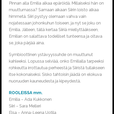
Pinnan alla Emilia alkaa epäröidä. Millaiseksi hän on
muuttumassa? Samaan aikaan Siirin loisto alkaa
himmetä. Siiri pystyy olemaan vahva vain
nojatessaan johonkuhun toiseen, ja nyt se joku on
Emilia. Jälleen, tällä kertaa Siiriä miellyttääkseen,
Emilian on salattava todelliset tunteensa ja oltava
se, joka pärjää aina.
Symbioottinen ystävyyssuhde on muuttunut
kahleeksi. Lopussa selviää, onko Emilialla tarpeeksi
rohkeutta irrottautua perheestä ja Siiristä tullakseen
itse kokonaiseksi. Sisko tahtoisin jäädä on elokuva
nuoruuden kauneudesta ja kipeydestä.
ROOLEISSA mm.
Emilia – Ada Kukkonen
Siiri – Sara Melleri
Elsa – Anna-Leena Uotila