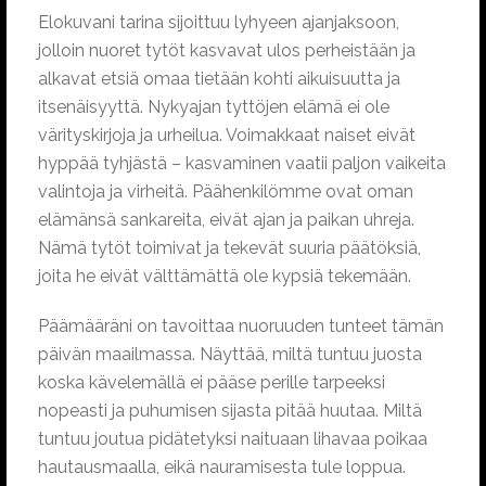
Elokuvani tarina sijoittuu lyhyeen ajanjaksoon,
jolloin nuoret tytöt kasvavat ulos perheistään ja
alkavat etsiä omaa tietään kohti aikuisuutta ja
itsenäisyyttä. Nykyajan tyttöjen elämä ei ole
värityskirjoja ja urheilua. Voimakkaat naiset eivät
hyppää tyhjästä – kasvaminen vaatii paljon vaikeita
valintoja ja virheitä. Päähenkilömme ovat oman
elämänsä sankareita, eivät ajan ja paikan uhreja.
Nämä tytöt toimivat ja tekevät suuria päätöksiä,
joita he eivät välttämättä ole kypsiä tekemään.
Päämääräni on tavoittaa nuoruuden tunteet tämän
päivän maailmassa. Näyttää, miltä tuntuu juosta
koska kävelemällä ei pääse perille tarpeeksi
nopeasti ja puhumisen sijasta pitää huutaa. Miltä
tuntuu joutua pidätetyksi naituaan lihavaa poikaa
hautausmaalla, eikä nauramisesta tule loppua.