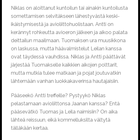
Niklas on aloittanut kuntoilun tai ainakin kuntoilusta
somettamisen selvitäkseen lähestyvästä keski-
ikäistymisestä ja avioliittohuolistaan. Antti on
kerännyt rohkeutta avioeron jälkeen ja aikoo palata
deittailun maailmaan. Tuomaksen ura muusikkona
on laskussa, mutta häävalmistelut Leilan kanssa
ovat täydessä vauhdissa. Niklas ja Antti päättävät
järjestää Tuomakselle kaikkien aikojen polttarit,
mutta mutkia tulee matkaan ja pojat joutuvatkin
lähtemään vanhan luokkakaverinsa hautajaisiin.
Pääseekö Antti treffeille? Pystyykö Niklas
pelastamaan avioliittonsa Jaanan kanssa? Entä
pääsevätkö Tuomas ja Leila naimisiin? On aika
lähteä reissuun, eikä kommelluksilta vältytä
tälläkään kertaa.