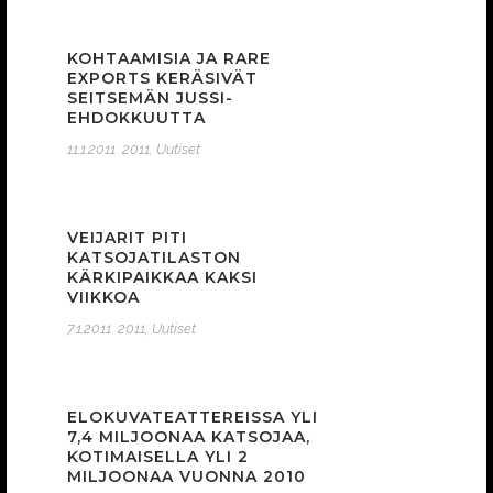
KOHTAAMISIA JA RARE
EXPORTS KERÄSIVÄT
SEITSEMÄN JUSSI-
EHDOKKUUTTA
11.1.2011
2011
,
Uutiset
VEIJARIT PITI
KATSOJATILASTON
KÄRKIPAIKKAA KAKSI
VIIKKOA
7.1.2011
2011
,
Uutiset
ELOKUVATEATTEREISSA YLI
7,4 MILJOONAA KATSOJAA,
KOTIMAISELLA YLI 2
MILJOONAA VUONNA 2010