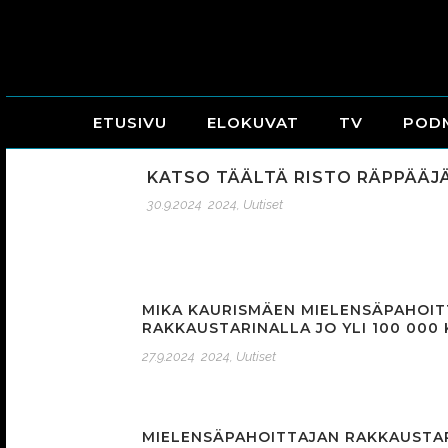
ETUSIVU
ELOKUVAT
TV
POD
KATSO TÄÄLTÄ RISTO RÄPPÄÄJ
30.9.2024
2024
,
Uutiset
MIKA KAURISMÄEN MIELENSÄPAHOIT
RAKKAUSTARINALLA JO YLI 100 000
27.9.2024
2024
,
Uutiset
MIELENSÄPAHOITTAJAN RAKKAUSTA