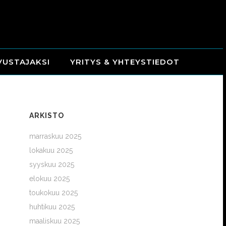
VUSTAJAKSI
YRITYS & YHTEYSTIEDOT
ARKISTO
marraskuu 2025
lokakuu 2025
syyskuu 2025
elokuu 2025
toukokuu 2025
huhtikuu 2025
maaliskuu 2025