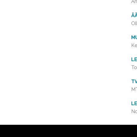
An
Ä
Ol
MU
Ke
L
To
T
M
LE
No