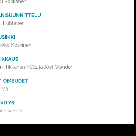
u Rokkanen
ÄNISUUNNITTELU
li Huhtanen
SIIKKI
rkko Koskinen
EIKKAUS
ni Tikkanen F.C.E. ja Joel Olander
V-OIKEUDET
TV3
VITYS
rdisk Film