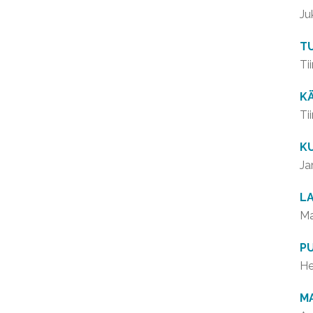
Ju
TU
Ti
KÄ
Ti
K
Ja
L
Ma
P
He
M