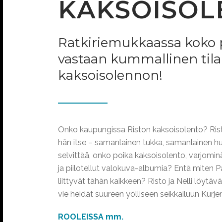
KAKSOISOL
Ratkiriemukkaassa koko 
vastaan kummallinen tilan
kaksoisolennon!
Onko kaupungissa Riston kaksoisolento? Ris
hän itse – samanlainen tukka, samanlainen hup
selvittää, onko poika kaksoisolento, varjominä
ja piilotellut valokuva-albumia? Entä miten
liittyvät tähän kaikkeen? Risto ja Nelli löytäv
vie heidät suureen yölliseen seikkailuun Kurjenk
ROOLEISSA mm.