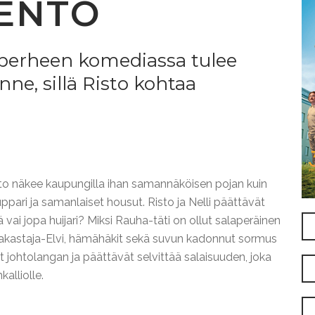
ENTO
perheen komediassa tulee
ne, sillä Risto kohtaa
to näkee kaupungilla ihan samannäköisen pojan kuin
pari ja samanlaiset housut. Risto ja Nelli päättävät
 vai jopa huijari? Miksi Rauha-täti on ollut salaperäinen
 Pakastaja-Elvi, hämähäkit sekä suvun kadonnut sormus
ät johtolangan ja päättävät selvittää salaisuuden, joka
alliolle.