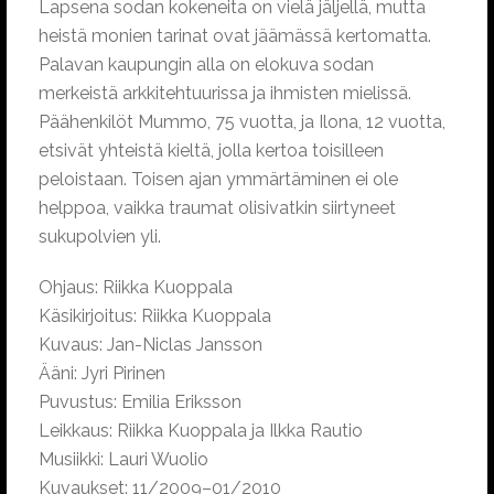
Lapsena sodan kokeneita on vielä jäljellä, mutta
heistä monien tarinat ovat jäämässä kertomatta.
Palavan kaupungin alla on elokuva sodan
merkeistä arkkitehtuurissa ja ihmisten mielissä.
Päähenkilöt Mummo, 75 vuotta, ja Ilona, 12 vuotta,
etsivät yhteistä kieltä, jolla kertoa toisilleen
peloistaan. Toisen ajan ymmärtäminen ei ole
helppoa, vaikka traumat olisivatkin siirtyneet
sukupolvien yli.
Ohjaus: Riikka Kuoppala
Käsikirjoitus: Riikka Kuoppala
Kuvaus: Jan-Niclas Jansson
Ääni: Jyri Pirinen
Puvustus: Emilia Eriksson
Leikkaus: Riikka Kuoppala ja Ilkka Rautio
Musiikki: Lauri Wuolio
Kuvaukset: 11/2009–01/2010