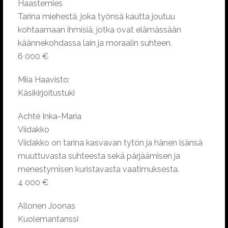
Haastemies
Tarina miehestä, joka työnsä kautta joutuu
kohtaamaan ihmisiä, jotka ovat elämässään
käännekohdassa lain ja moraalin suhteen.
6 000 €
Miia Haavisto:
Käsikirjoitustuki
Achté Inka-Maria
Viidakko
Viidakko on tarina kasvavan tytön ja hänen isänsä
muuttuvasta suhteesta sekä pärjäämisen ja
menestymisen kuristavasta vaatimuksesta.
4 000 €
Allonen Joonas
Kuolemantanssi