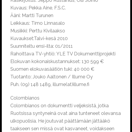
Käsikirjoitus: Seppo Rustanius, Olli Soinio
Kuvaus: Pekka Aine, F.S.C.
Ääni: Martti Turunen
Leikkaus: Timo Linnasalo
Musiikki: Perttu Kivilaakso
Kuvaukset:Talvi-kesä 2010
Suunniteltu ensi-ilta: 01/2011
Rahoittava TV-yhtiö: YLE TV Dokumenttiprojekti
Elokuvan kokonaiskustannukset: 130 599 €
Suomen elokuvasäätiön tuki: 40 000 €
Tuotanto: Jouko Aaltonen / Illume Oy
Puh. (09) 148 1489, illume(at)illume.fi
Colombianos
Colombianos on dokumentti veljeksistä, jotka
Ruotsissa syntyneinä ovat aina tunteneet olevansa
ulkopuolisia. He joutuvat päättämään jättääkö
taakseen sen missä ovat kasvaneet, voidakseen