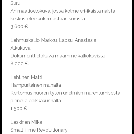
Suru
Animaatioelokuva, jossa kolme eri-ikäistä naista
keskustelee kokemastaan surusta.
3 600 €
Lehmuskallio Markku, Lapsui Anastasia
Alkukuva
Dokumenttielokuva maamme kalliokuvista.
8 000 €
Lehtinen Matti
Hampurilainen munalla
Kertomus nuoren tytön unelmien murentumisesta
pienellä paikkakunnalla.
1 500 €
Leskinen Miika
Small Time Revolutionary