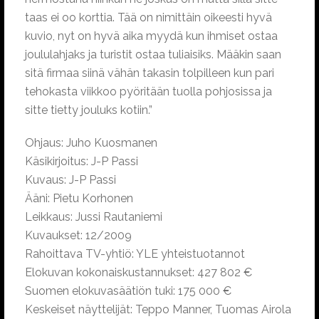
taas ei oo korttia. Tää on nimittäin oikeesti hyvä
kuvio, nyt on hyvä aika myydä kun ihmiset ostaa
joululahjaks ja turistit ostaa tuliaisiks. Määkin saan
sitä firmaa siinä vähän takasin tolpilleen kun pari
tehokasta viikkoo pyöritään tuolla pohjosissa ja
sitte tietty jouluks kotiin.”
Ohjaus: Juho Kuosmanen
Käsikirjoitus: J-P Passi
Kuvaus: J-P Passi
Ääni: Pietu Korhonen
Leikkaus: Jussi Rautaniemi
Kuvaukset: 12/2009
Rahoittava TV-yhtiö: YLE yhteistuotannot
Elokuvan kokonaiskustannukset: 427 802 €
Suomen elokuvasäätiön tuki: 175 000 €
Keskeiset näyttelijät: Teppo Manner, Tuomas Airola