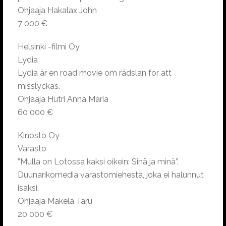
Ohjaaja Hakalax John
7 000 €
Helsinki -filmi Oy
Lydia
Lydia är en road movie om rädslan för att
misslyckas.
Ohjaaja Hutri Anna Maria
60 000 €
Kinosto Oy
Varasto
”Mulla on Lotossa kaksi oikein: Sinä ja minä”.
Duunarikomedia varastomiehestä, joka ei halunnut
isäksi.
Ohjaaja Mäkelä Taru
20 000 €