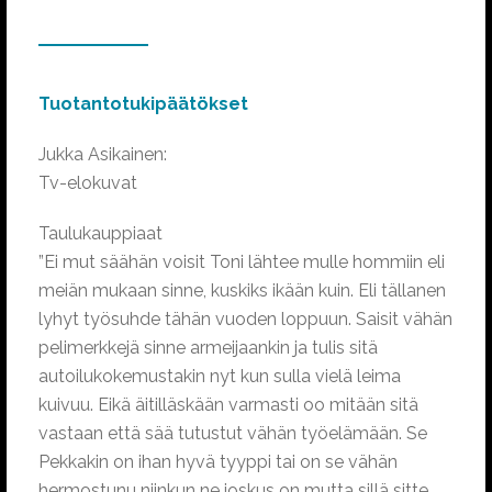
Tuotantotukipäätökset
Jukka Asikainen:
Tv-elokuvat
Taulukauppiaat
”Ei mut säähän voisit Toni lähtee mulle hommiin eli
meiän mukaan sinne, kuskiks ikään kuin. Eli tällanen
lyhyt työsuhde tähän vuoden loppuun. Saisit vähän
pelimerkkejä sinne armeijaankin ja tulis sitä
autoilukokemustakin nyt kun sulla vielä leima
kuivuu. Eikä äitilläskään varmasti oo mitään sitä
vastaan että sää tutustut vähän työelämään. Se
Pekkakin on ihan hyvä tyyppi tai on se vähän
hermostunu niinkun ne joskus on mutta sillä sitte