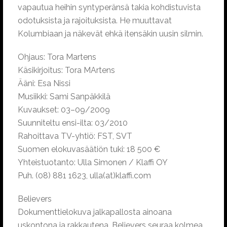
vapautua heihin syntyperänsä takia kohdistuvista
odotuksista ja rajoituksista. He muuttavat
Kolumbiaan ja näkevät ehkä itensäkin uusin silmin.
Ohjaus: Tora Martens
Käsikirjoitus: Tora MArtens
Ääni: Esa Nissi
Musiikki: Sami Sanpäkkilä
Kuvaukset: 03–09/2009
Suunniteltu ensi-ilta: 03/2010
Rahoittava TV-yhtiö: FST, SVT
Suomen elokuvasäätiön tuki: 18 500 €
Yhteistuotanto: Ulla Simonen / Klaffi OY
Puh. (08) 881 1623, ulla(at)klaffi.com
Believers
Dokumenttielokuva jalkapallosta ainoana
uskontona ja rakkautena. Believers seuraa kolmea