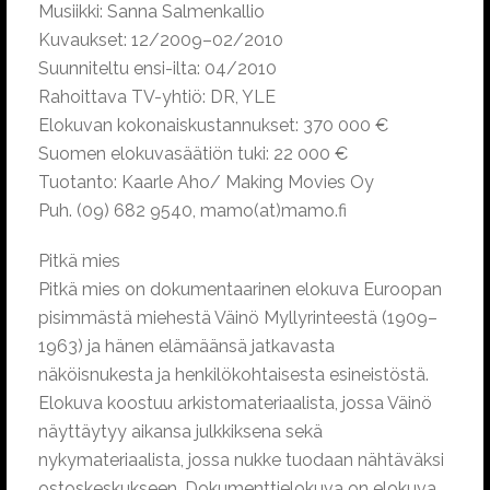
Musiikki: Sanna Salmenkallio
Kuvaukset: 12/2009–02/2010
Suunniteltu ensi-ilta: 04/2010
Rahoittava TV-yhtiö: DR, YLE
Elokuvan kokonaiskustannukset: 370 000 €
Suomen elokuvasäätiön tuki: 22 000 €
Tuotanto: Kaarle Aho/ Making Movies Oy
Puh. (09) 682 9540, mamo(at)mamo.fi
Pitkä mies
Pitkä mies on dokumentaarinen elokuva Euroopan
pisimmästä miehestä Väinö Myllyrinteestä (1909–
1963) ja hänen elämäänsä jatkavasta
näköisnukesta ja henkilökohtaisesta esineistöstä.
Elokuva koostuu arkistomateriaalista, jossa Väinö
näyttäytyy aikansa julkkiksena sekä
nykymateriaalista, jossa nukke tuodaan nähtäväksi
ostoskeskukseen. Dokumenttielokuva on elokuva