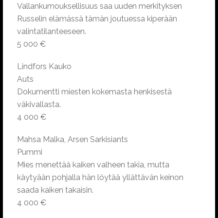
Vallankumouksellisuus saa uuden merkityksen
Russelin elämässä tämän joutuessa kiperään
valintatilanteeseen.
5 000 €
Lindfors Kauko
Auts
Dokumentti miesten kokemasta henkisestä
väkivallasta.
4 000 €
Mahsa Malka, Arsen Sarkisiants
Pummi
Mies menettää kaiken valheen takia, mutta
käytyään pohjalla hän löytää yllättävän keinon
saada kaiken takaisin.
4 000 €