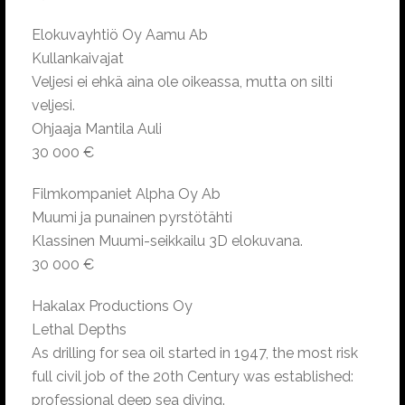
Elokuvayhtiö Oy Aamu Ab
Kullankaivajat
Veljesi ei ehkä aina ole oikeassa, mutta on silti
veljesi.
Ohjaaja Mantila Auli
30 000 €
Filmkompaniet Alpha Oy Ab
Muumi ja punainen pyrstötähti
Klassinen Muumi-seikkailu 3D elokuvana.
30 000 €
Hakalax Productions Oy
Lethal Depths
As drilling for sea oil started in 1947, the most risk
full civil job of the 20th Century was established:
professional deep sea diving.