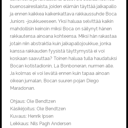
buenosairesilaista, joiden elämän täyttää jalkapallo
ja ennen kaikkea kaikenkattava rakkaussuhde Boca
Juniors -joukkueeseen. Yksi haluaa selvittää kaikin
mahdollisin keinoin miksi Boca on säilynyt hänen
rakkautensa ainoana kohteensa. Miksi hän rakastaa
jotain niin abstraktia kuin jalkapallojoukkue, jonka
kanssa rakkauden fyysistä täyttymystä ei voi
koskaan saavuttaa? Toinen haluaa tulla haudatuksi
Bocan kotistadionin, La Bonboneran, nurmen alle.
Ja kolmas ei voi levätä ennen kuin tapaa ainoan
oikean jumalan, Bocan suuren pojan Diego
Maradonan.
Ohjaus: Ole Bendtzen
Käsikirjoitus: Ole Bendtzen
Kuvaus: Henrik Ipsen
Leikkaus: Nils Pagh Andersen