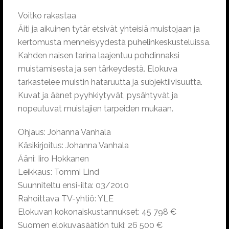
Voitko rakastaa
Äiti ja aikuinen tytär etsivät yhteisiä muistojaan ja
kertomusta menneisyydestä puhelinkeskusteluissa.
Kahden naisen tarina laajentuu pohdinnaksi
muistamisesta ja sen tärkeydestä. Elokuva
tarkastelee muistin hataruutta ja subjektiivisuutta.
Kuvat ja äänet pyyhkiytyvät, pysähtyvät ja
nopeutuvat muistajien tarpeiden mukaan.
Ohjaus: Johanna Vanhala
Käsikirjoitus: Johanna Vanhala
Ääni: Iiro Hokkanen
Leikkaus: Tommi Lind
Suunniteltu ensi-ilta: 03/2010
Rahoittava TV-yhtiö: YLE
Elokuvan kokonaiskustannukset: 45 798 €
Suomen elokuvasäätiön tuki: 26 500 €