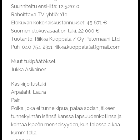
Suunniteltu ensi-ilta: 12.5.2010
Rahoittava TV-yhtiö: Yle
Elokuvan kokonaiskustannukset: 45 671 €
Suomen elokuvasäätiön tuki: 22 000 €
Tuotanto: Riikka Kuoppala / Oy Petomaani Ltd.
Puh. 040 754 2311, riikka.kuoppala(at)gmail.com
Muut tukipäätökset
Jukka Asikainen:
Käsikirjoitustuki
Arpalahti Laura
Pain
Poika, joka ei tunne kipua, palaa sodan jälkeen
tunnekylmän isänsä kanssa lapsuudenkotiinsa ja
kohtaa kipeän menneisyyden, kun talossa alkaa
kummitella.