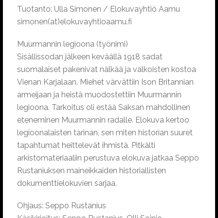
Tuotanto: Ulla Simonen / Elokuvayhtiö Aamu
simonen(at)elokuvayhtioaamu.fi
Muurmannin legioona (työnimi)
Sisällissodan jälkeen keväällä 1918 sadat
suomalaiset pakenivat nälkää ja valkoisten kostoa
Vienan Karjalaan. Miehet värvättiin Ison Britannian
armeijaan ja heistä muodostettiin Muurmannin
legioona. Tarkoitus oli estää Saksan mahdollinen
eteneminen Muurmannin radalle. Elokuva kertoo
legioonalaisten tarinan, sen miten historian suuret
tapahtumat heittelevät ihmistä. Pitkälti
arkistomateriaaliin perustuva elokuva jatkaa Seppo
Rustaniuksen maineikkaiden historiallisten
dokumenttielokuvien sarjaa.
Ohjaus: Seppo Rustanius