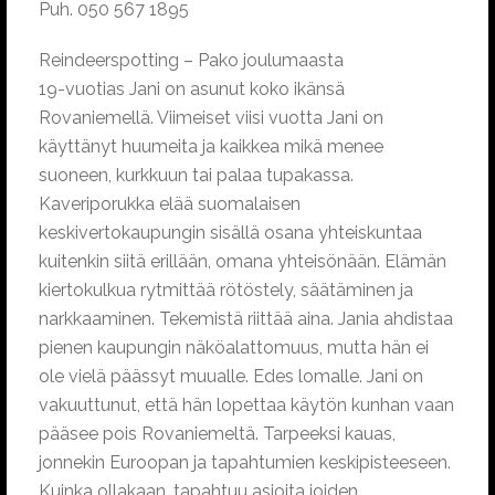
Puh. 050 567 1895
Reindeerspotting – Pako joulumaasta
19-vuotias Jani on asunut koko ikänsä
Rovaniemellä. Viimeiset viisi vuotta Jani on
käyttänyt huumeita ja kaikkea mikä menee
suoneen, kurkkuun tai palaa tupakassa.
Kaveriporukka elää suomalaisen
keskivertokaupungin sisällä osana yhteiskuntaa
kuitenkin siitä erillään, omana yhteisönään. Elämän
kiertokulkua rytmittää rötöstely, säätäminen ja
narkkaaminen. Tekemistä riittää aina. Jania ahdistaa
pienen kaupungin näköalattomuus, mutta hän ei
ole vielä päässyt muualle. Edes lomalle. Jani on
vakuuttunut, että hän lopettaa käytön kunhan vaan
pääsee pois Rovaniemeltä. Tarpeeksi kauas,
jonnekin Euroopan ja tapahtumien keskipisteeseen.
Kuinka ollakaan, tapahtuu asioita joiden