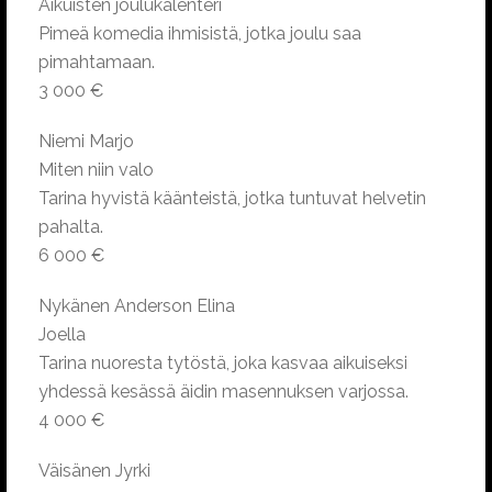
Aikuisten joulukalenteri
Pimeä komedia ihmisistä, jotka joulu saa
pimahtamaan.
3 000 €
Niemi Marjo
Miten niin valo
Tarina hyvistä käänteistä, jotka tuntuvat helvetin
pahalta.
6 000 €
Nykänen Anderson Elina
Joella
Tarina nuoresta tytöstä, joka kasvaa aikuiseksi
yhdessä kesässä äidin masennuksen varjossa.
4 000 €
Väisänen Jyrki