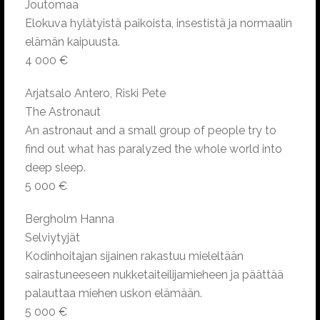
Joutomaa
Elokuva hylätyistä paikoista, insestistä ja normaalin
elämän kaipuusta.
4 000 €
Arjatsalo Antero, Riski Pete
The Astronaut
An astronaut and a small group of people try to
find out what has paralyzed the whole world into
deep sleep.
5 000 €
Bergholm Hanna
Selviytyjät
Kodinhoitajan sijainen rakastuu mieleltään
sairastuneeseen nukketaiteilijamieheen ja päättää
palauttaa miehen uskon elämään.
5 000 €