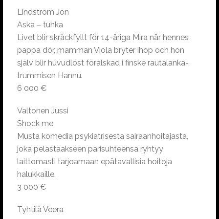
Lindström Jon
Aska – tuhka
Livet blir skräckfyllt för 14-åriga Mira när hennes
pappa dör, mamman Viola bryter ihop och hon
själv blir huvudlöst förälskad i finske rautalanka-
trummisen Hannu.
6 000 €
Valtonen Jussi
Shock me
Musta komedia psykiatrisesta sairaanhoitajasta,
joka pelastaakseen parisuhteensa ryhtyy
laittomasti tarjoamaan epätavallisia hoitoja
halukkaille.
3 000 €
Tyhtilä Veera