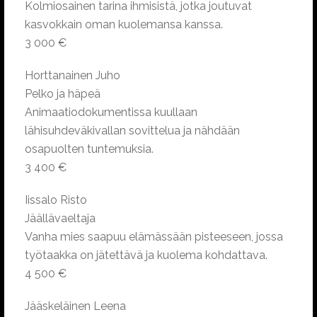
Kolmiosainen tarina ihmisistä, jotka joutuvat
kasvokkain oman kuolemansa kanssa.
3 000 €
Horttanainen Juho
Pelko ja häpeä
Animaatiodokumentissa kuullaan
lähisuhdeväkivallan sovittelua ja nähdään
osapuolten tuntemuksia.
3 400 €
Iissalo Risto
Jäällävaeltaja
Vanha mies saapuu elämässään pisteeseen, jossa
työtaakka on jätettävä ja kuolema kohdattava.
4 500 €
Jääskeläinen Leena