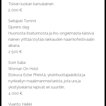
Toisen luokan kansalainen
5 000 €
Seitajoki Tommi
Djurens dag
Huonosta itsetunnosta ja iho-ongelmasta kärsivä
nainen yrittää löytää rakkauden naamiofestivaalin
aikana.
2 500 €
Sorri Salla
Woman On Hold
Elokuva Ester Phiristä, yksinhuoltajaäidistä ja
nyrkkeilyn maailmanmestarista, jota ura ja
yksityiselämä repivät eri suuntiin.
4 000 €
Vuento Heikki