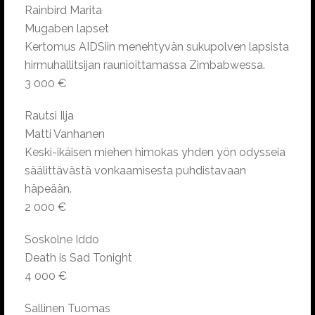
Rainbird Marita
Mugaben lapset
Kertomus AIDSiin menehtyvän sukupolven lapsista
hirmuhallitsijan raunioittamassa Zimbabwessa.
3 000 €
Rautsi Ilja
Matti Vanhanen
Keski-ikäisen miehen himokas yhden yön odysseia
säälittävästä vonkaamisesta puhdistavaan
häpeään.
2 000 €
Soskolne Iddo
Death is Sad Tonight
4 000 €
Sallinen Tuomas