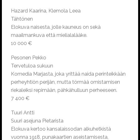
Hazard Kaarina, Klemola Leea
Tähtönen
Elokuva naisesta, jolle kauneus on sekä
maailmankuva että mielialalääke.
10 000 €
Pesonen Pekko
Tervetuloa sukuun
Komedia Marjasta, joka yrittää naida perinteikkään
perheyhtiön perijän, mutta törmää omistamisen
riekaleiksi repimään, pähkähulluun perheeseen.
7 400 €
Tuuri Antti
Suuri asejuna Pietarista
Elokuva kertoo kansalaissodan alkuhetkistä
vuonna 1918, punakaartien aseistamisesta,