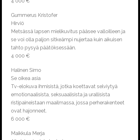
4 000 €
Gummerus Kristofer
Hirviö
Metsässä lapsen mielikuvitus pääsee valloilleen ja
se voi olla paljon sitkeämpi nujertaa kuin aikuisen
tahto pysyä päätöksessään.
4 000 €
Halinen Simo
Se oikea asia
Tv-elokuva ihmisistä, jotka koettavat selviytyä
emotionaalisista, seksuaalisista ja urallisista
ristipaineistaan maailmassa, jossa perherakenteet
ovat hajonneet.
6 000 €
Maikkula Merja