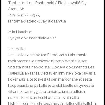
Tuotanto: Jussi Rantamäki / Elokuvayhtiö Oy
Aamu Ab
Puh. 040 7355977,
rantamaki(at)elokuvayhtioaamu.fi
Miia Haavisto:
Lyhyet dokumenttielokuvat
Les Halles
Les Halles on elokuva Euroopan suurimmasta
metroasema-ostoskeskuskompleksista ja sen
yhdistämistä henkilöistä. Elokuva dokumentoi Les
Hallesilla aikaansa viettävien ihmisten jokapäiväisiä
kokemuksia ostoskeskuksen markkinahenkisestä
kauppiaasta ja paikallisesta eläkkeelle siirtyneestä
vihannesten myyjästä lähiöistä junilla tulleisiin
nuoriin. Elokuvan henkilöt risteilevät näillä
historiallisen Pariisin sydämessä sijaitsevilla halleilla,