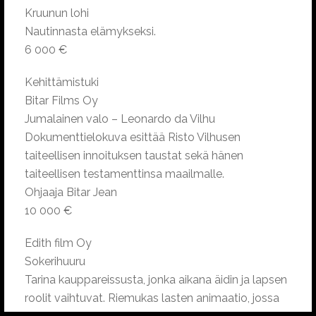
Kruunun lohi
Nautinnasta elämykseksi.
6 000 €
Kehittämistuki
Bitar Films Oy
Jumalainen valo – Leonardo da Vilhu
Dokumenttielokuva esittää Risto Vilhusen
taiteellisen innoituksen taustat sekä hänen
taiteellisen testamenttinsa maailmalle.
Ohjaaja Bitar Jean
10 000 €
Edith film Oy
Sokerihuuru
Tarina kauppareissusta, jonka aikana äidin ja lapsen
roolit vaihtuvat. Riemukas lasten animaatio, jossa