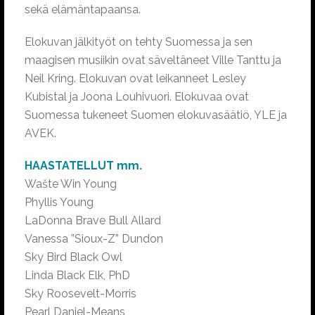
sekä elämäntapaansa.
Elokuvan jälkityöt on tehty Suomessa ja sen
maagisen musiikin ovat säveltäneet Ville Tanttu ja
Neil Kring. Elokuvan ovat leikanneet Lesley
Kubistal ja Joona Louhivuori. Elokuvaa ovat
Suomessa tukeneet Suomen elokuvasäätiö, YLE ja
AVEK.
HAASTATELLUT mm.
Wašte Win Young
Phyllis Young
LaDonna Brave Bull Allard
Vanessa ”Sioux-Z” Dundon
Sky Bird Black Owl
Linda Black Elk, PhD
Sky Roosevelt-Morris
Pearl Daniel-Means