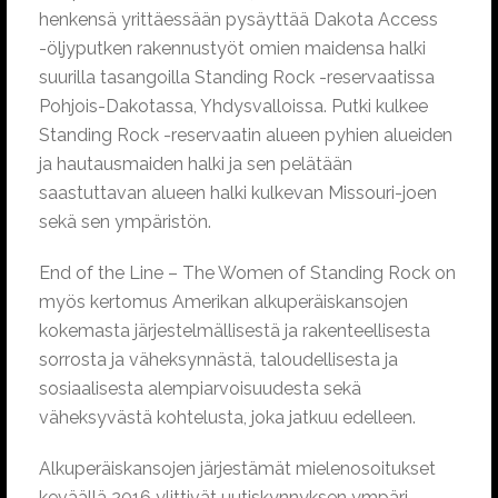
henkensä yrittäessään pysäyttää Dakota Access
-öljyputken rakennustyöt omien maidensa halki
suurilla tasangoilla Standing Rock -reservaatissa
Pohjois-Dakotassa, Yhdysvalloissa. Putki kulkee
Standing Rock -reservaatin alueen pyhien alueiden
ja hautausmaiden halki ja sen pelätään
saastuttavan alueen halki kulkevan Missouri-joen
sekä sen ympäristön.
End of the Line – The Women of Standing Rock on
myös kertomus Amerikan alkuperäiskansojen
kokemasta järjestelmällisestä ja rakenteellisesta
sorrosta ja väheksynnästä, taloudellisesta ja
sosiaalisesta alempiarvoisuudesta sekä
väheksyvästä kohtelusta, joka jatkuu edelleen.
Alkuperäiskansojen järjestämät mielenosoitukset
keväällä 2016 ylittivät uutiskynnyksen ympäri