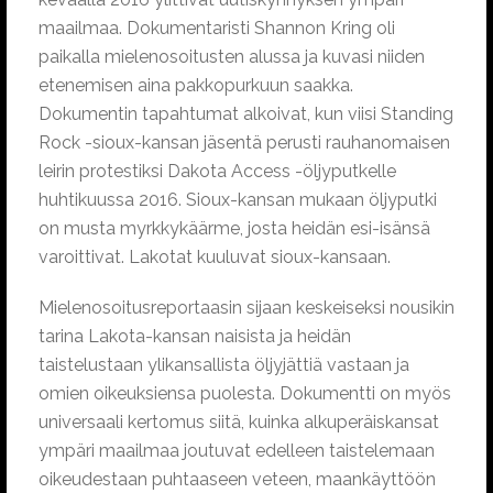
maailmaa. Dokumentaristi Shannon Kring oli
paikalla mielenosoitusten alussa ja kuvasi niiden
etenemisen aina pakkopurkuun saakka.
Dokumentin tapahtumat alkoivat, kun viisi Standing
Rock -sioux-kansan jäsentä perusti rauhanomaisen
leirin protestiksi Dakota Access -öljyputkelle
huhtikuussa 2016. Sioux-kansan mukaan öljyputki
on musta myrkkykäärme, josta heidän esi-isänsä
varoittivat. Lakotat kuuluvat sioux-kansaan.
Mielenosoitusreportaasin sijaan keskeiseksi nousikin
tarina Lakota-kansan naisista ja heidän
taistelustaan ylikansallista öljyjättiä vastaan ja
omien oikeuksiensa puolesta. Dokumentti on myös
universaali kertomus siitä, kuinka alkuperäiskansat
ympäri maailmaa joutuvat edelleen taistelemaan
oikeudestaan puhtaaseen veteen, maankäyttöön