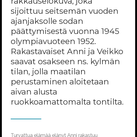
rakkauselokuva, joka
sijoittuu seitsemän vuoden
ajanjaksolle sodan
päättymisestä vuonna 1945
olympiavuoteen 1952.
Rakastavaiset Anni ja Veikko
saavat osakseen ns. kylmän
tilan, jolla maatilan
perustaminen aloitetaan
aivan alusta
ruokkoamattomalta tontilta.
Turvattua elämää elänyt Anni rakastuu