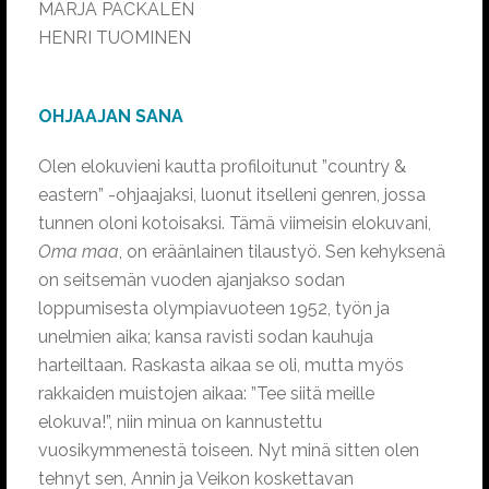
MARJA PACKALÉN
HENRI TUOMINEN
OHJAAJAN SANA
Olen elokuvieni kautta profiloitunut ”country &
eastern” -ohjaajaksi, luonut itselleni genren, jossa
tunnen oloni kotoisaksi. Tämä viimeisin elokuvani,
Oma maa
, on eräänlainen tilaustyö. Sen kehyksenä
on seitsemän vuoden ajanjakso sodan
loppumisesta olympiavuoteen 1952, työn ja
unelmien aika; kansa ravisti sodan kauhuja
harteiltaan. Raskasta aikaa se oli, mutta myös
rakkaiden muistojen aikaa: ”Tee siitä meille
elokuva!”, niin minua on kannustettu
vuosikymmenestä toiseen. Nyt minä sitten olen
tehnyt sen, Annin ja Veikon koskettavan