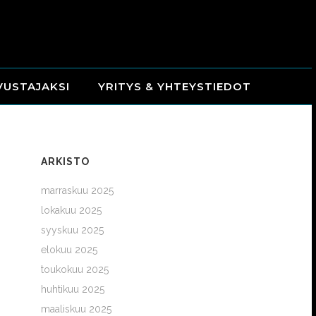
VUSTAJAKSI
YRITYS & YHTEYSTIEDOT
ARKISTO
marraskuu 2025
lokakuu 2025
syyskuu 2025
elokuu 2025
toukokuu 2025
huhtikuu 2025
maaliskuu 2025