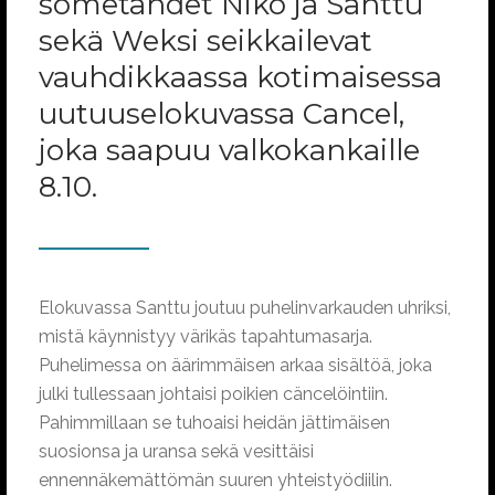
sometähdet Niko ja Santtu
sekä Weksi seikkailevat
vauhdikkaassa kotimaisessa
uutuuselokuvassa Cancel,
joka saapuu valkokankaille
8.10.
Elokuvassa Santtu joutuu puhelinvarkauden uhriksi,
mistä käynnistyy värikäs tapahtumasarja.
Puhelimessa on äärimmäisen arkaa sisältöä, joka
julki tullessaan johtaisi poikien cäncelöintiin.
Pahimmillaan se tuhoaisi heidän jättimäisen
suosionsa ja uransa sekä vesittäisi
ennennäkemättömän suuren yhteistyödiilin.