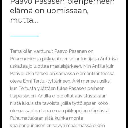
Paavo Pasasen pienperheen
elämä on uomissaan,
mutta…
Tarhaikään varttunut Paavo Pasanen on
Pokemonien ja pikkuautojen asiantuntija, ja Antti-isä
uskaltaa jo luottaa maalaisjärkeen. Niin Antille kuin
Paavollekin tärkeä on samassa elämäntilanteessa
oleva Enni Terttu-tyttärineen. Arki menee uusiksi,
kun Tertusta yllättäen tulee Pasasen perheen
tilapäisjäsen. Antilla ei ole ollut aavistustakaan
niistä lukuisista tavoista, joilla tyttölapsen koko
olemassaolon tapa eroaa pikkupojan elämästä.
Puhumattakaan siitä, kuinka monta
vaaleanpunaisen eri sävyä maailmassa oikein