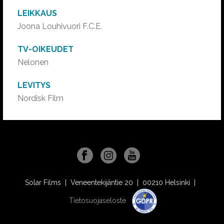
LEIKKAUS
Joona Louhivuori F.C.E.
TV-OIKEUDET
Nelonen
LEVITYS
Nordisk Film
Solar Films | Veneentekijäntie 20 | 00210 Helsinki |
Tietosuojaseloste