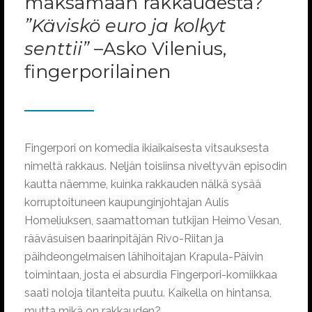
maksamaan rakkaudesta?
”Käviskö euro ja kolkyt
senttii”
–Asko Vilenius,
fingerporilainen
Fingerpori on komedia ikiaikaisesta vitsauksesta
nimeltä rakkaus. Neljän toisiinsa niveltyvän episodin
kautta näemme, kuinka rakkauden nälkä sysää
korruptoituneen kaupunginjohtajan Aulis
Homeliuksen, saamattoman tutkijan Heimo Vesan,
rääväsuisen baarinpitäjän Rivo-Riitan ja
päihdeongelmaisen lähihoitajan Krapula-Päivin
toimintaan, josta ei absurdia Fingerpori-komiikkaa
saati noloja tilanteita puutu. Kaikella on hintansa,
mutta mikä on rakkauden?