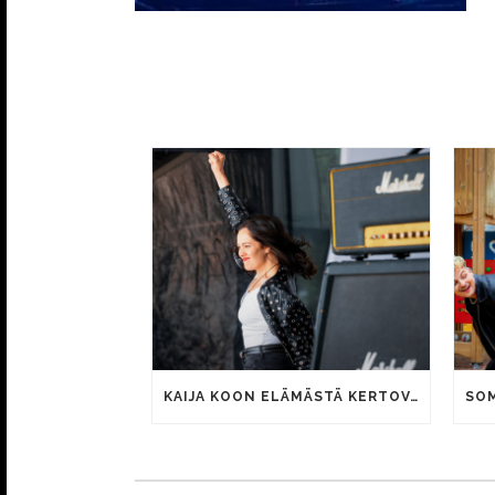
KAIJA KOON ELÄMÄSTÄ KERTOVAN KAUNIS RIETAS ONNELLINEN -ELOKUVAN TRAILER JULKI