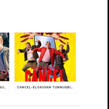
CANCEL-ELOKUVALLE JÄTTISUOSIO – AVAUSPÄIVÄNÄ JO 15 492 KATSOJAA!
CANCEL-ELOKUVAN TUNNUSBIISIN LYRIIKOISSA TUTTUJA MEEMIHOKEMIA YOUTUBE-VIDEOILTA!