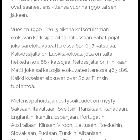
ovat saaneet ensi-iltansa vuonna 1990 tai sen
jälkeen.
Vuosien 1990 – 2015 aikana katsotuimman
elokuvan kärkisijaa pitää hallussaan Pahat pojat,
joka sai elokuvateattereissa 614 097 katsojaa.
Kakkossijalla on Luokkakokous, jolla on tällä
hetkellä 504 883 katsojaa. Nelossijalla on niin ikään
Matti, joka sai katsojia elokuvateattereissa 463 186.
Kaikki kyseiset elokuvat ovat Solar Filmsin
tuotantoa.
Mielensäpahoittajan esitysoikeudet on myyty
Saksaan, Itävaltaan, Sveitsiin, Ranskaan, Kanadaan,
Englantiin, Irlantiin, Espanjaan, Portugaliin,
Australiaan, Kiinaan, Viroon, Liettuaan, Tsekkeihin,
Slovakiaan, Puolaan, Turkkiin, Albaniaan,