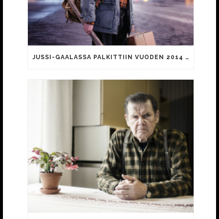
JUSSI-GAALASSA PALKITTIIN VUODEN 2014 ELOKUVIA JA NIIDEN TEKIJÖITÄ