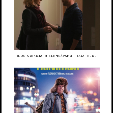
ILOSIA AIKOJA, MIELENSÄPAHOITTAJA -ELOKUVAN MINIÄNÄ JATKAA MARI PERANKOSKI JA POIKANA IIKKA FORSS