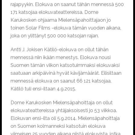
rajapyykin. Elokuva on saanut tähän mennessä 500
171 katsojaa elokuvateattereissa. Dome
Karukosken ohjaama Mielensäpahoittajaon jo
toinen Solar Films -elokuva tämän vuoden aikana,
joka on ylittänyt 500 000 katsojan rajan.
Antti J. Jokisen Kätilö-elokuva on ollut tähän
mennessä niin ikään menestys. Elokuva nousi
Suomen tämän viikon katsotuimmaksi elokuvaksi
saatuaan arkipäivinä hyvät kävijämäärät. Eilisiltaan
mennessä elokuva on saanut 66 121 katsojaa.
Kätilö tuli ensi-iltaan 4.9.2015.
Dome Karukosken Mielensäpahoittaja on ollut
elokuvateattereissa yhtäjaksoisesti jo 53 viikkoa.
Elokuvan ensi-ilta oli 5.9.2014. Mielensäpahoittaja
on Suomen kolmanneksi katsotuin elokuva
viimeisen 25 vuoden aikana niistä elokuvista, jotka