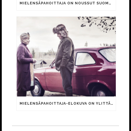
MIELENSÄPAHOITTAJA ON NOUSSUT SUOMEN TOISEKSI KATSOTUIMMAKSI ELOKUVAKSI 25 VUODEN AIKANA
MIELENSÄPAHOITTAJA-ELOKUVA ON YLITTÄNYT 400 000 KATSOJAN RAJAN