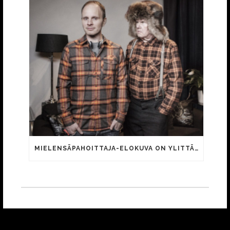
MIELENSÄPAHOITTAJA-ELOKUVA ON YLITTÄNYT 500 000 KATSOJAN RAJAPYYKIN