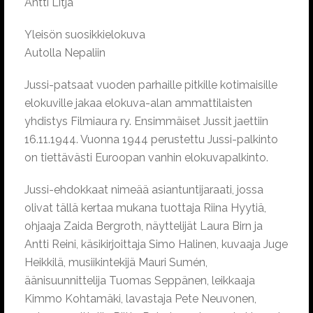
Antti Litja
Yleisön suosikkielokuva
Autolla Nepaliin
Jussi-patsaat vuoden parhaille pitkille kotimaisille
elokuville jakaa elokuva-alan ammattilaisten
yhdistys Filmiaura ry. Ensimmäiset Jussit jaettiin
16.11.1944. Vuonna 1944 perustettu Jussi-palkinto
on tiettävästi Euroopan vanhin elokuvapalkinto.
Jussi-ehdokkaat nimeää asiantuntijaraati, jossa
olivat tällä kertaa mukana tuottaja Riina Hyytiä,
ohjaaja Zaida Bergroth, näyttelijät Laura Birn ja
Antti Reini, käsikirjoittaja Simo Halinen, kuvaaja Juge
Heikkilä, musiikintekijä Mauri Sumén,
äänisuunnittelija Tuomas Seppänen, leikkaaja
Kimmo Kohtamäki, lavastaja Pete Neuvonen,