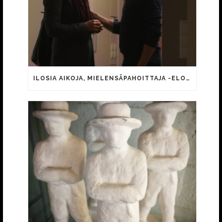
ILOSIA AIKOJA, MIELENSÄPAHOITTAJA -ELOKUVAN MINIÄNÄ JATKAA MARI PERANKOSKI JA POIKANA IIKKA FORSS