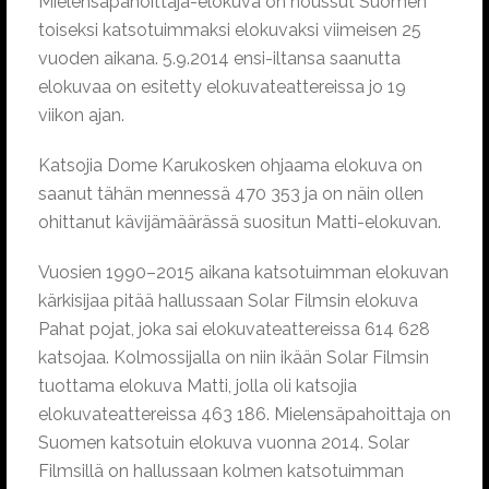
Mielensäpahoittaja-elokuva on noussut Suomen
toiseksi katsotuimmaksi elokuvaksi viimeisen 25
vuoden aikana. 5.9.2014 ensi-iltansa saanutta
elokuvaa on esitetty elokuvateattereissa jo 19
viikon ajan.
Katsojia Dome Karukosken ohjaama elokuva on
saanut tähän mennessä 470 353 ja on näin ollen
ohittanut kävijämäärässä suositun Matti-elokuvan.
Vuosien 1990–2015 aikana katsotuimman elokuvan
kärkisijaa pitää hallussaan Solar Filmsin elokuva
Pahat pojat, joka sai elokuvateattereissa 614 628
katsojaa. Kolmossijalla on niin ikään Solar Filmsin
tuottama elokuva Matti, jolla oli katsojia
elokuvateattereissa 463 186. Mielensäpahoittaja on
Suomen katsotuin elokuva vuonna 2014. Solar
Filmsillä on hallussaan kolmen katsotuimman