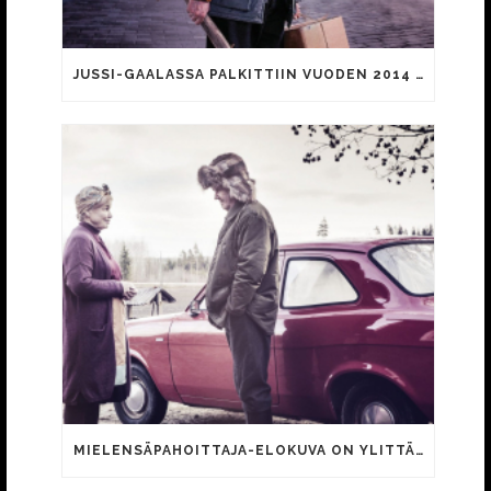
JUSSI-GAALASSA PALKITTIIN VUODEN 2014 ELOKUVIA JA NIIDEN TEKIJÖITÄ
MIELENSÄPAHOITTAJA-ELOKUVA ON YLITTÄNYT 400 000 KATSOJAN RAJAN