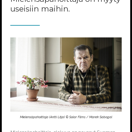
useisiin maihin.
Mielensäpahoittaja (Antti Litja) © Solar Films / Marek Sabogal