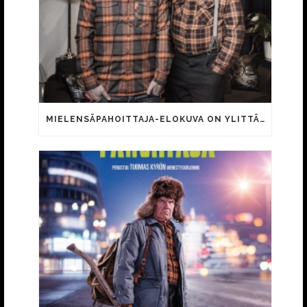
MIELENSÄPAHOITTAJA-ELOKUVA ON YLITTÄNYT 500 000 KATSOJAN RAJAPYYKIN