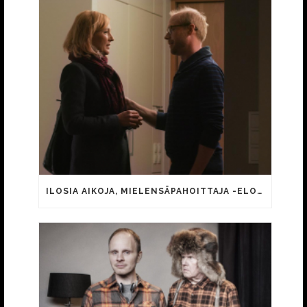
ILOSIA AIKOJA, MIELENSÄPAHOITTAJA -ELOKUVAN MINIÄNÄ JATKAA MARI PERANKOSKI JA POIKANA IIKKA FORSS