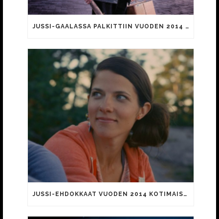
JUSSI-GAALASSA PALKITTIIN VUODEN 2014 ELOKUVIA JA NIIDEN TEKIJÖITÄ
JUSSI-EHDOKKAAT VUODEN 2014 KOTIMAISISTA ELOKUVISTA JULKAISTU