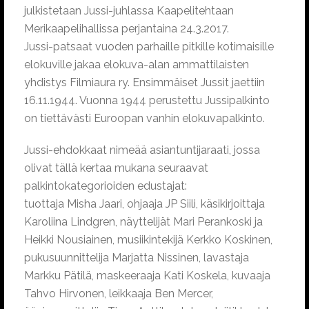
julkistetaan Jussi-juhlassa Kaapelitehtaan
Merikaapelihallissa perjantaina 24.3.2017.
Jussi-patsaat vuoden parhaille pitkille kotimaisille
elokuville jakaa elokuva-alan ammattilaisten
yhdistys Filmiaura ry. Ensimmäiset Jussit jaettiin
16.11.1944. Vuonna 1944 perustettu Jussipalkinto
on tiettävästi Euroopan vanhin elokuvapalkinto.
Jussi-ehdokkaat nimeää asiantuntijaraati, jossa
olivat tällä kertaa mukana seuraavat
palkintokategorioiden edustajat:
tuottaja Misha Jaari, ohjaaja JP Siili, käsikirjoittaja
Karoliina Lindgren, näyttelijät Mari Perankoski ja
Heikki Nousiainen, musiikintekijä Kerkko Koskinen,
pukusuunnittelija Marjatta Nissinen, lavastaja
Markku Pätilä, maskeeraaja Kati Koskela, kuvaaja
Tahvo Hirvonen, leikkaaja Ben Mercer,