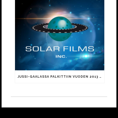
JUSSI-GAALASSA PALKITTIIN VUODEN 2013 ELOKUVIA JA NIIDEN TEKIJÖITÄ