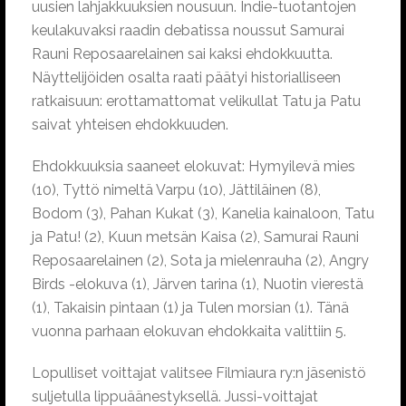
uusien lahjakkuuksien nousuun. Indie-tuotantojen
keulakuvaksi raadin debatissa noussut Samurai
Rauni Reposaarelainen sai kaksi ehdokkuutta.
Näyttelijöiden osalta raati päätyi historialliseen
ratkaisuun: erottamattomat velikullat Tatu ja Patu
saivat yhteisen ehdokkuuden.
Ehdokkuuksia saaneet elokuvat: Hymyilevä mies
(10), Tyttö nimeltä Varpu (10), Jättiläinen (8),
Bodom (3), Pahan Kukat (3), Kanelia kainaloon, Tatu
ja Patu! (2), Kuun metsän Kaisa (2), Samurai Rauni
Reposaarelainen (2), Sota ja mielenrauha (2), Angry
Birds -elokuva (1), Järven tarina (1), Nuotin vierestä
(1), Takaisin pintaan (1) ja Tulen morsian (1). Tänä
vuonna parhaan elokuvan ehdokkaita valittiin 5.
Lopulliset voittajat valitsee Filmiaura ry:n jäsenistö
suljetulla lippuäänestyksellä. Jussi-voittajat