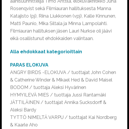
äänisuunnittelija Timo Anttila, elokuvakriitikko Juha
Rosenqvist sekä Filmiauran hallituksesta Manna
Katajisto (pj), Riina Liukkonen (vpj), Kalle Kinnunen,
Matti Paunio, Mika Siltala ja Minna Lampolahti.
Filmiauran hallituksen jäsen Lauri Nurkse oli jäävi
eikä osallistunut ehdokkaiden valintaan.
Alla ehdokkaat kategorioittain
PARAS ELOKUVA
ANGRY BIRDS -ELOKUVA / tuottajat John Cohen
& Catherine Winder & Mikael Hed & David Maisel
BODOM / tuottaja Aleksi Hyvärinen
HYMYILEVÄ MIES / tuottaja Jussi Rantamäki
JÄTTILÄINEN / tuottajat Annika Sucksdorff &
Aleksi Bardy
TYTTÖ NIMELTÄ VARPU / tuottajat Kai Nordberg
& Kaarle Aho