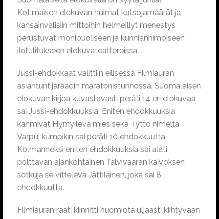
Kotimaisen elokuvan huimat katsojamäärät ja
kansainvälisiin mittoihin helmeillyt menestys
perustuvat monipuoliseen ja kunnianhimoiseen
ilotulitukseen elokuvateattereissa.
Jussi-ehdokkaat valittiin eilisessä Filmiauran
asiantuntijaraadin maratonistunnossa. Suomalaisen
elokuvan kirjoa kuvastavasti peräti 14 eri elokuvaa
sai Jussi-ehdokkuuksia. Eniten ehdokkuuksia
kahmivat Hymyilevä mies sekä Tyttö nimeltä
Varpu; kumpikin sai peräti 10 ehdokkuutta.
Kolmanneksi eniten ehdokkuuksia sai alati
polttavan ajankohtainen Talvivaaran kaivoksen
sotkuja selvittelevä Jättiläinen, joka sai 8
ehdokkuutta.
Filmiauran raati kiinnitti huomiota uljaasti kiihtyvään