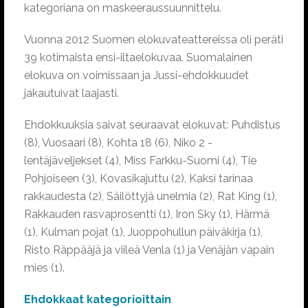
kategoriana on maskeeraussuunnittelu.
Vuonna 2012 Suomen elokuvateattereissa oli peräti
39 kotimaista ensi-iltaelokuvaa. Suomalainen
elokuva on voimissaan ja Jussi-ehdokkuudet
jakautuivat laajasti.
Ehdokkuuksia saivat seuraavat elokuvat: Puhdistus
(8), Vuosaari (8), Kohta 18 (6), Niko 2 -
lentäjäveljekset (4), Miss Farkku-Suomi (4), Tie
Pohjoiseen (3), Kovasikajuttu (2), Kaksi tarinaa
rakkaudesta (2), Säilöttyjä unelmia (2), Rat King (1),
Rakkauden rasvaprosentti (1), Iron Sky (1), Härmä
(1), Kulman pojat (1), Juoppohullun päiväkirja (1),
Risto Räppääjä ja viileä Venla (1) ja Venäjän vapain
mies (1).
Ehdokkaat kategorioittain