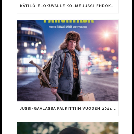
KÄTILÖ-ELOKUVALLE KOLME JUSSI-EHDOKKUUTTA
JUSSI-GAALASSA PALKITTIIN VUODEN 2014 ELOKUVIA JA NIIDEN TEKIJÖITÄ