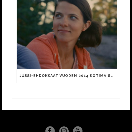
JUSSI-EHDOKKAAT VUODEN 2014 KOTIMAISISTA ELOKUVISTA JULKAISTU