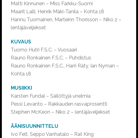
Matti Kinnunen – Miss Farkku-Suomi
Maarit Lalli, Henrik Mäki-Tanila – Kohta 18
Hannu Tuomainen, Marteinn Thorisson – Niko 2 –
lentäjäveljekset
KUVAUS
Tuomo Hutri F.S.C. – Vuosaari
Rauno Ronkainen F.S.C. – Puhdistus
Rauno Ronkainen F.S.C., Harri Räty, Ian Nyman –
Kohta 18
MUSIIKKI
Karsten Fundal – Säilöttyjä unelmia
Pessi Levanto – Rakkauden rasvaprosentti
Stephen McKeon – Niko 2 – lentäjäveljekset
ÄÄNISUUNNITTELU
Ivo Felt, Seppo Vanhatalo – Rat King