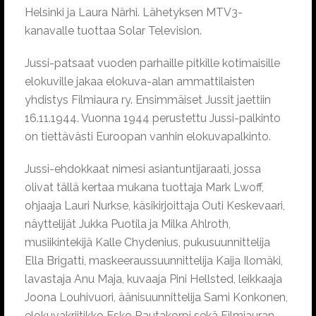
Helsinki ja Laura Närhi. Lähetyksen MTV3-
kanavalle tuottaa Solar Television.
Jussi-patsaat vuoden parhaille pitkille kotimaisille
elokuville jakaa elokuva-alan ammattilaisten
yhdistys Filmiaura ry. Ensimmäiset Jussit jaettiin
16.11.1944. Vuonna 1944 perustettu Jussi-palkinto
on tiettävästi Euroopan vanhin elokuvapalkinto.
Jussi-ehdokkaat nimesi asiantuntijaraati, jossa
olivat tällä kertaa mukana tuottaja Mark Lwoff,
ohjaaja Lauri Nurkse, käsikirjoittaja Outi Keskevaari,
näyttelijät Jukka Puotila ja Milka Ahlroth,
musiikintekijä Kalle Chydenius, pukusuunnittelija
Ella Brigatti, maskeeraussuunnittelija Kaija Ilomäki,
lavastaja Anu Maja, kuvaaja Pini Hellsted, leikkaaja
Joona Louhivuori, äänisuunnittelija Sami Konkonen,
elokuvakriitikko Esko Rautakorpi sekä Filmiauran