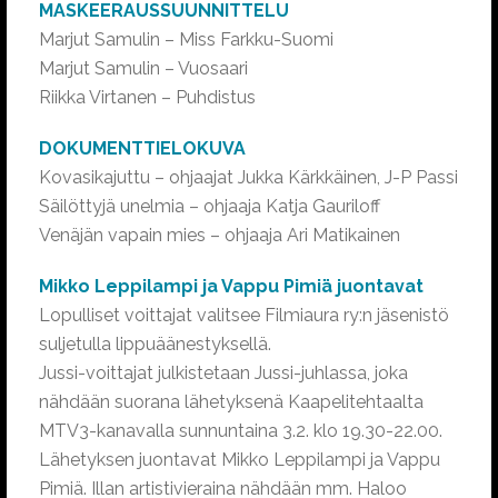
MASKEERAUSSUUNNITTELU
Marjut Samulin – Miss Farkku-Suomi
Marjut Samulin – Vuosaari
Riikka Virtanen – Puhdistus
DOKUMENTTIELOKUVA
Kovasikajuttu – ohjaajat Jukka Kärkkäinen, J-P Passi
Säilöttyjä unelmia – ohjaaja Katja Gauriloff
Venäjän vapain mies – ohjaaja Ari Matikainen
Mikko Leppilampi ja Vappu Pimiä juontavat
Lopulliset voittajat valitsee Filmiaura ry:n jäsenistö
suljetulla lippuäänestyksellä.
Jussi-voittajat julkistetaan Jussi-juhlassa, joka
nähdään suorana lähetyksenä Kaapelitehtaalta
MTV3-kanavalla sunnuntaina 3.2. klo 19.30-22.00.
Lähetyksen juontavat Mikko Leppilampi ja Vappu
Pimiä. Illan artistivieraina nähdään mm. Haloo