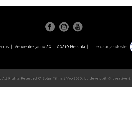
Films | Veneentekijäntie 20 | 00210 Helsinki |
Tietosuojaseloste
t All Rights Reserved © Solar Films 1995-2026, by
developit // creative
& 