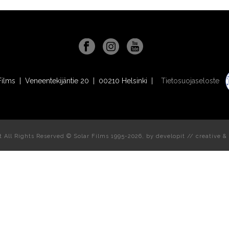
Films | Veneentekijäntie 20 | 00210 Helsinki |
Tietosuojaseloste
t All Rights Reserved © Solar Films 1995-2026, by
developit // creative
& 