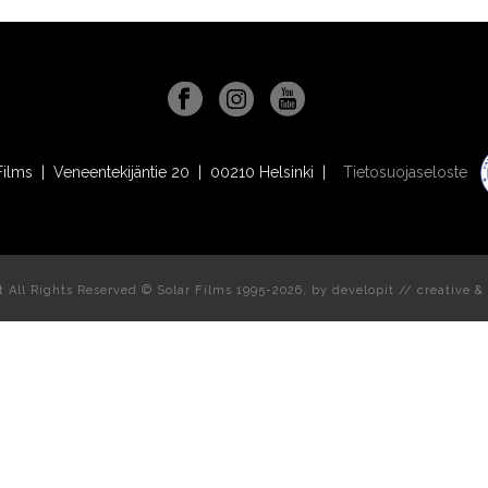
Films | Veneentekijäntie 20 | 00210 Helsinki |
Tietosuojaseloste
t All Rights Reserved © Solar Films 1995-2026, by
developit // creative
& 