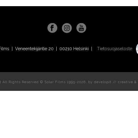
Films | Veneentekijäntie 20 | 00210 Helsinki |
Tietosuojaseloste
t All Rights Reserved © Solar Films 1995-2026, by
developit // creative
& 