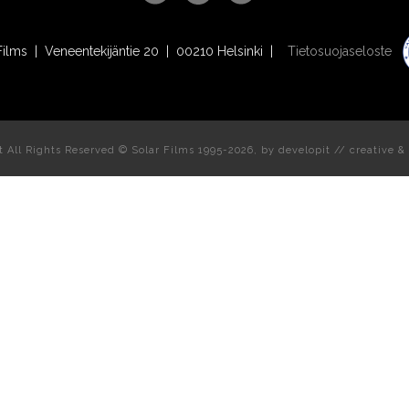
Films | Veneentekijäntie 20 | 00210 Helsinki |
Tietosuojaseloste
t All Rights Reserved © Solar Films 1995-2026, by
developit // creative
& 