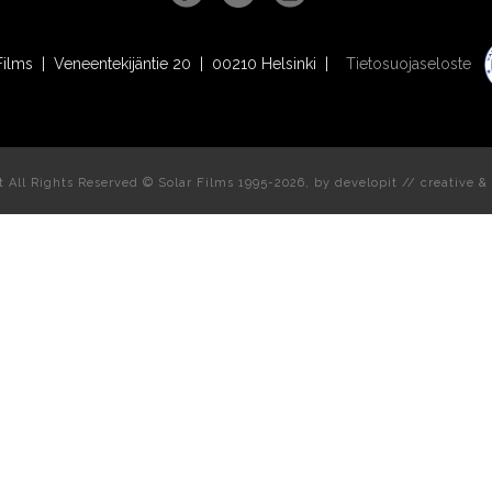
Films | Veneentekijäntie 20 | 00210 Helsinki |
Tietosuojaseloste
t All Rights Reserved © Solar Films 1995-2026, by
developit // creative
& 