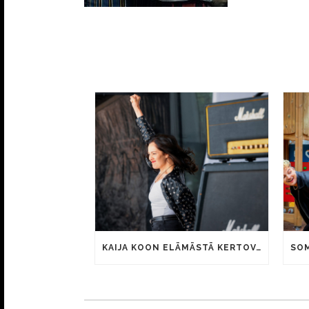
KAIJA KOON ELÄMÄSTÄ KERTOVAN KAUNIS RIETAS ONNELLINEN -ELOKUVAN TRAILER JULKI