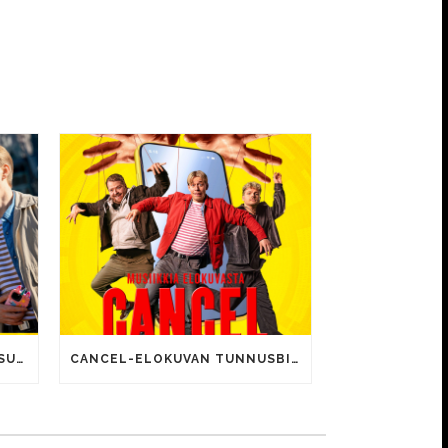
CANCEL-ELOKUVALLE JÄTTISUOSIO – AVAUSPÄIVÄNÄ JO 15 492 KATSOJAA!
CANCEL-ELOKUVAN TUNNUSBIISIN LYRIIKOISSA TUTTUJA MEEMIHOKEMIA YOUTUBE-VIDEOILTA!