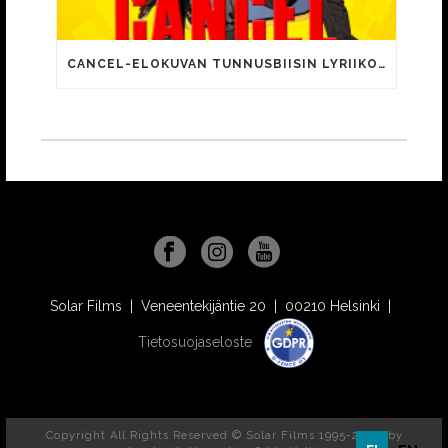
CANCEL-ELOKUVAN TUNNUSBIISIN LYRIIKOISSA TUTTUJA MEEMIHOKEMIA YOUTUBE-VIDEOILTA!
Solar Films | Veneentekijäntie 20 | 00210 Helsinki |
Tietosuojaseloste
Copyright All Rights Reserved © Solar Films 1995-2026, by