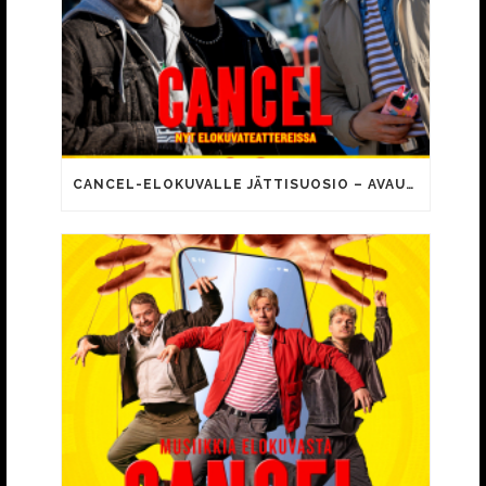
CANCEL-ELOKUVALLE JÄTTISUOSIO – AVAUSPÄIVÄNÄ JO 15 492 KATSOJAA!