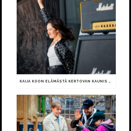
KAIJA KOON ELÄMÄSTÄ KERTOVAN KAUNIS RIETAS ONNELLINEN -ELOKUVAN TRAILER JULKI