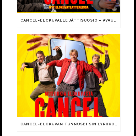
CANCEL-ELOKUVALLE JÄTTISUOSIO – AVAUSPÄIVÄNÄ JO 15 492 KATSOJAA!
CANCEL-ELOKUVAN TUNNUSBIISIN LYRIIKOISSA TUTTUJA MEEMIHOKEMIA YOUTUBE-VIDEOILTA!