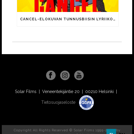
CANCEL-ELOKUVAN TUNNUSBIISIN LYRIIKOISSA TUTTUJA MEEMIHOKEMIA YOUTUBE-VIDEOILTA!
Solar Films | Veneentekijäntie 20 | 00210 Helsinki |
Tietosuojaseloste
Copyright All Rights Reserved © Solar Films 1995-2026, by