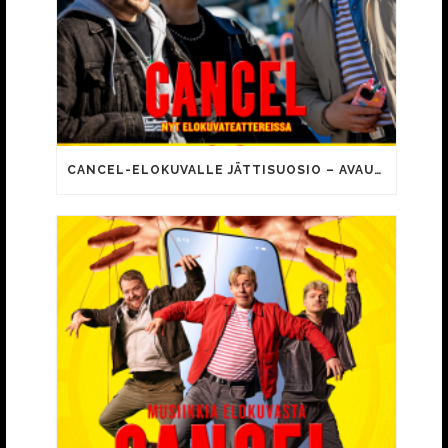
CANCEL-ELOKUVALLE JÄTTISUOSIO – AVAUSPÄIVÄNÄ JO 15 492 KATSOJAA!