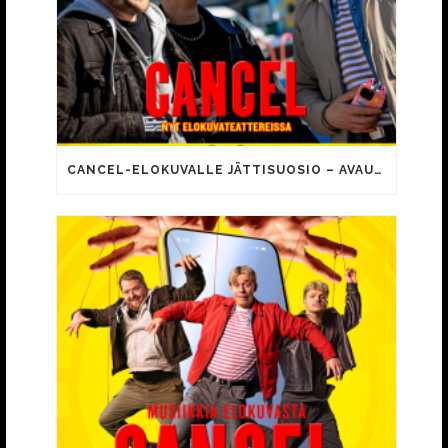
CANCEL-ELOKUVALLE JÄTTISUOSIO – AVAUSPÄIVÄNÄ JO 15 492 KATSOJAA!