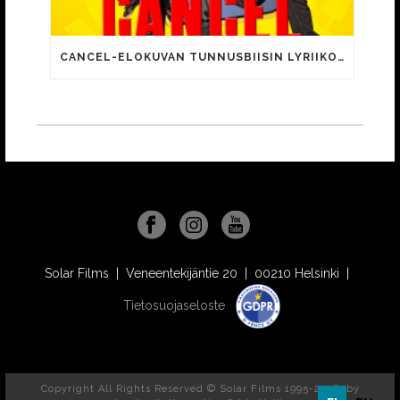
CANCEL-ELOKUVAN TUNNUSBIISIN LYRIIKOISSA TUTTUJA MEEMIHOKEMIA YOUTUBE-VIDEOILTA!
Solar Films | Veneentekijäntie 20 | 00210 Helsinki |
Tietosuojaseloste
Copyright All Rights Reserved © Solar Films 1995-2026, by