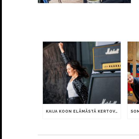
KAIJA KOON ELÄMÄSTÄ KERTOVAN KAUNIS RIETAS ONNELLINEN -ELOKUVAN TRAILER JULKI