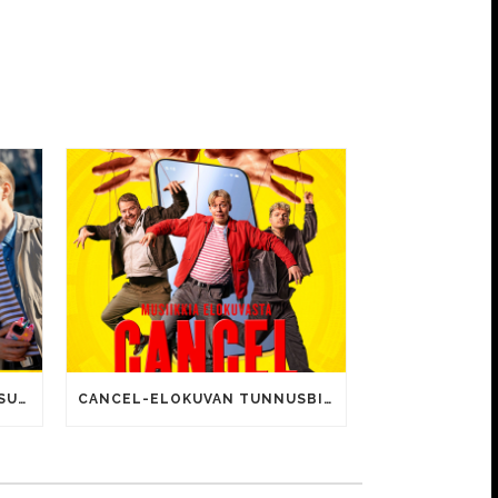
CANCEL-ELOKUVALLE JÄTTISUOSIO – AVAUSPÄIVÄNÄ JO 15 492 KATSOJAA!
CANCEL-ELOKUVAN TUNNUSBIISIN LYRIIKOISSA TUTTUJA MEEMIHOKEMIA YOUTUBE-VIDEOILTA!