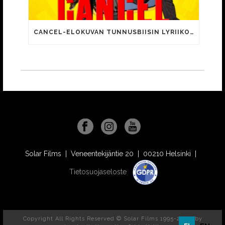
CANCEL-ELOKUVAN TUNNUSBIISIN LYRIIKOISSA TUTTUJA MEEMIHOKEMIA YOUTUBE-VIDEOILTA!
Solar Films | Veneentekijäntie 20 | 00210 Helsinki |
Tietosuojaseloste
Copyright All Rights Reserved © Solar Films 1995-2026, by