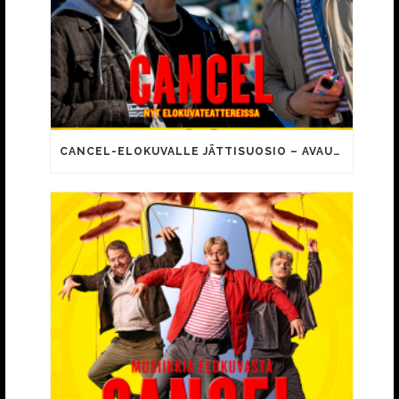
CANCEL-ELOKUVALLE JÄTTISUOSIO – AVAUSPÄIVÄNÄ JO 15 492 KATSOJAA!