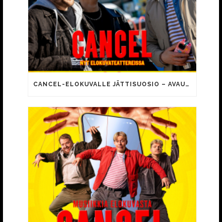
CANCEL-ELOKUVALLE JÄTTISUOSIO – AVAUSPÄIVÄNÄ JO 15 492 KATSOJAA!