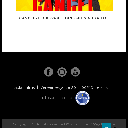
CANCEL-ELOKUVAN TUNNUSBIISIN LYRIIKOISSA TUTTUJA MEEMIHOKEMIA YOUTUBE-VIDEOILTA!
Solar Films | Veneentekijäntie 20 | 00210 Helsinki |
Tietosuojaseloste
Copyright All Rights Reserved © Solar Films 1995-2026, by