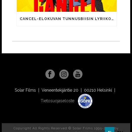
CANCEL-ELOKUVAN TUNNUSBIISIN LYRIIKOISSA TUTTUJA MEEMIHOKEMIA YOUTUBE-VIDEOILTA!
Solar Films | Veneentekijäntie 20 | 00210 Helsinki |
Tietosuojaseloste
Copyright All Rights Reserved © Solar Films 1995-2026, by