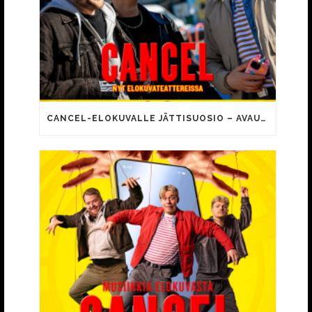
CANCEL-ELOKUVALLE JÄTTISUOSIO – AVAUSPÄIVÄNÄ JO 15 492 KATSOJAA!