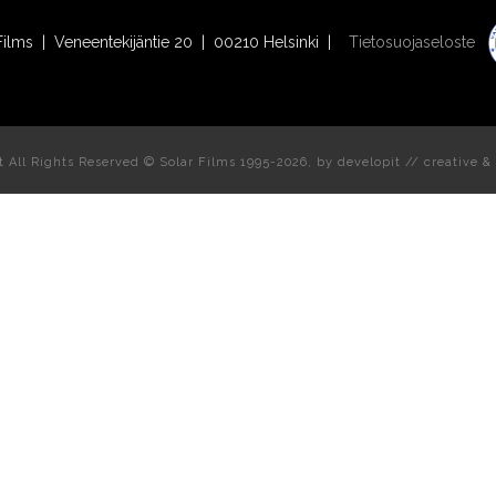
Films | Veneentekijäntie 20 | 00210 Helsinki |
Tietosuojaseloste
t All Rights Reserved © Solar Films 1995-2026, by
developit // creative
& 