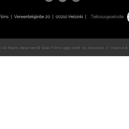
Films | Veneentekijäntie 20 | 00210 Helsinki |
Tietosuojaseloste
t All Rights Reserved © Solar Films 1995-2026, by
developit // creative
& 