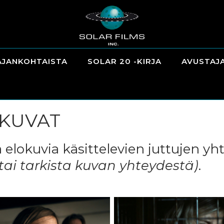
AJANKOHTAISTA
SOLAR 20 -KIRJA
AVUSTAJ
IKUVAT
a elokuvia käsittelevien juttujen y
(tai tarkista kuvan yhteydestä)
.