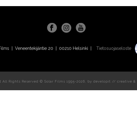
Films | Veneentekijäntie 20 | 00210 Helsinki |
Tietosuojaseloste
t All Rights Reserved © Solar Films 1995-2026, by
developit // creative
& 