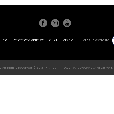
Films | Veneentekijäntie 20 | 00210 Helsinki |
Tietosuojaseloste
t All Rights Reserved © Solar Films 1995-2026, by
developit // creative
& 