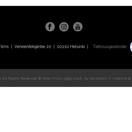
Films | Veneentekijäntie 20 | 00210 Helsinki |
Tietosuojaseloste
t All Rights Reserved © Solar Films 1995-2026, by
developit // creative
& 