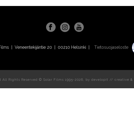
Films | Veneentekijäntie 20 | 00210 Helsinki |
Tietosuojaseloste
t All Rights Reserved © Solar Films 1995-2026, by
developit // creative
& 