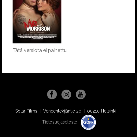
Tätä versiota ei painettu
Solar Films | Veneentekijäntie 20 | 00210 Helsinki |
Tietosuojaseloste