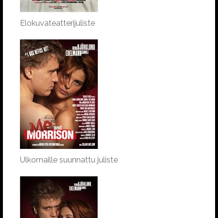
Elokuvateatterijuliste
Ulkomaille suunnattu juliste