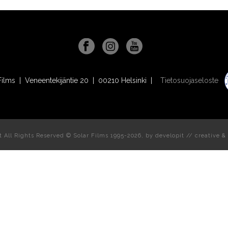
Films | Veneentekijäntie 20 | 00210 Helsinki |
Tietosuojaseloste
t All Rights Reserved © Solar Films 1995-2026, by
developit // creative
& 