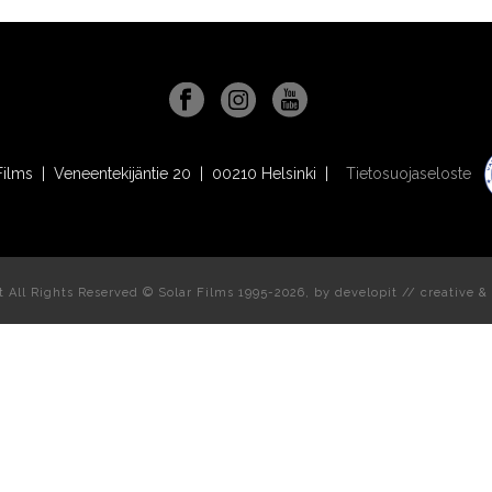
Films | Veneentekijäntie 20 | 00210 Helsinki |
Tietosuojaseloste
t All Rights Reserved © Solar Films 1995-2026, by
developit // creative
& 