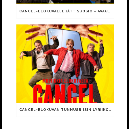
CANCEL-ELOKUVALLE JÄTTISUOSIO – AVAUSPÄIVÄNÄ JO 15 492 KATSOJAA!
CANCEL-ELOKUVAN TUNNUSBIISIN LYRIIKOISSA TUTTUJA MEEMIHOKEMIA YOUTUBE-VIDEOILTA!