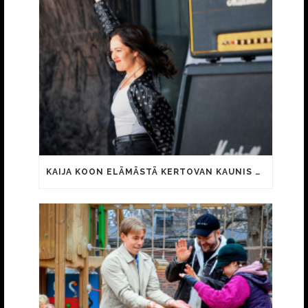
KAIJA KOON ELÄMÄSTÄ KERTOVAN KAUNIS RIETAS ONNELLINEN -ELOKUVAN TRAILER JULKI