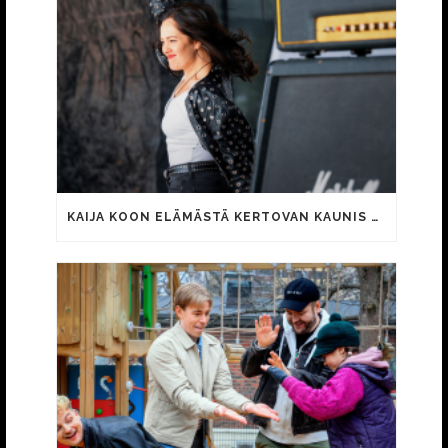
KAIJA KOON ELÄMÄSTÄ KERTOVAN KAUNIS RIETAS ONNELLINEN -ELOKUVAN TRAILER JULKI