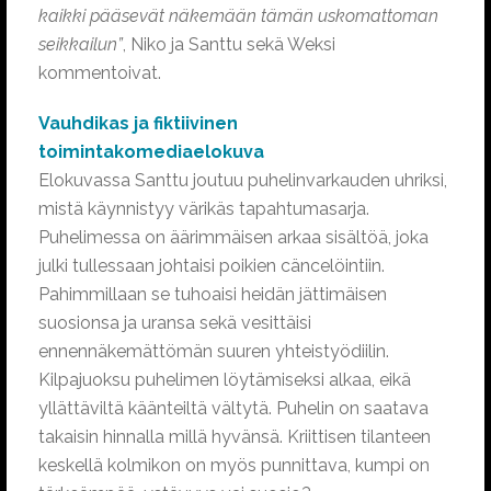
kaikki pääsevät näkemään tämän uskomattoman
seikkailun”
, Niko ja Santtu sekä Weksi
kommentoivat.
Vauhdikas ja fiktiivinen
toimintakomediaelokuva
Elokuvassa Santtu joutuu puhelinvarkauden uhriksi,
mistä käynnistyy värikäs tapahtumasarja.
Puhelimessa on äärimmäisen arkaa sisältöä, joka
julki tullessaan johtaisi poikien cäncelöintiin.
Pahimmillaan se tuhoaisi heidän jättimäisen
suosionsa ja uransa sekä vesittäisi
ennennäkemättömän suuren yhteistyödiilin.
Kilpajuoksu puhelimen löytämiseksi alkaa, eikä
yllättäviltä käänteiltä vältytä. Puhelin on saatava
takaisin hinnalla millä hyvänsä. Kriittisen tilanteen
keskellä kolmikon on myös punnittava, kumpi on