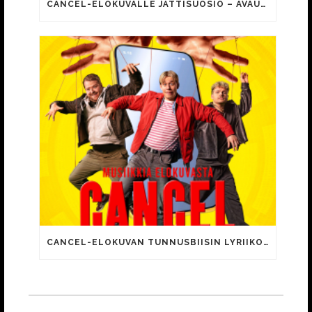
CANCEL-ELOKUVALLE JÄTTISUOSIO – AVAUSPÄIVÄNÄ JO 15 492 KATSOJAA!
CANCEL-ELOKUVAN TUNNUSBIISIN LYRIIKOISSA TUTTUJA MEEMIHOKEMIA YOUTUBE-VIDEOILTA!