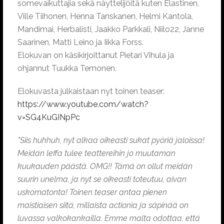
somevaikuttajia sekä näyttelijöitä kuten Elastinen,
Ville Tiihonen, Henna Tanskanen, Helmi Kantola,
Mandimai, Herbalisti, Jaakko Parkkali, Niilo22, Janne
Saarinen, Matti Leino ja Iikka Forss.
Elokuvan on käsikirjoittanut Pietari Vihula ja
ohjannut Tuukka Temonen.
Elokuvasta julkaistaan nyt toinen teaser:
https://www.youtube.com/watch?
v=SG4KuGINpPc
”Siis huhhuh, nyt alkaa oikeasti sukat pyöriä jaloissa!
Meidän leffa tulee teattereihin jo muutaman
kuukauden päästä. OMG!! Tämä on ollut meidän
suurin unelma, ja nyt se oikeasti toteutuu, aivan
uskomatonta! Toinen teaser antaa pienen
maistiaisen siitä, millaista actionia ja säpinää on
luvassa valkokankailla. Emme malta odottaa, että