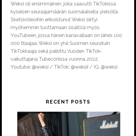
Weksi oli ensimmäinen, joka saavutti TikTokissa
kyseisen seuraajamäärän suomalaisella yleisöllä.
Sketsivideoihin erikoistunut Weksi siirtyi
myöhemmin tuottamaan sisältöä myös
YouTubeen, jossa hänen kanavallaan on lähes 100
000 tilaajaa. Weksi on yhä Suomen seuratuin
TikTokkaaja sekä palkittu Vuoden TikTok-
vaikuttajana Tubeconissa vuonna 2022.
Youtube: @weksi / TikTok: @weksii / IG: @weksi
RECENT POSTS