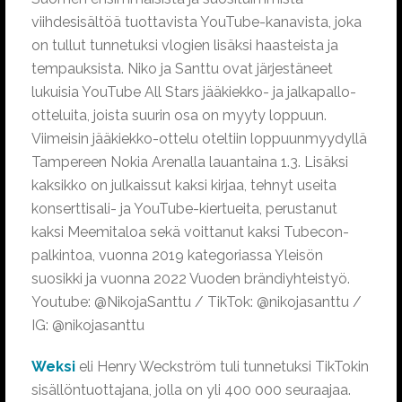
viihdesisältöä tuottavista YouTube-kanavista, joka
on tullut tunnetuksi vlogien lisäksi haasteista ja
tempauksista. Niko ja Santtu ovat järjestäneet
lukuisia YouTube All Stars jääkiekko- ja jalkapallo-
otteluita, joista suurin osa on myyty loppuun.
Viimeisin jääkiekko-ottelu oteltiin loppuunmyydyllä
Tampereen Nokia Arenalla lauantaina 1.3. Lisäksi
kaksikko on julkaissut kaksi kirjaa, tehnyt useita
konserttisali- ja YouTube-kiertueita, perustanut
kaksi Meemitaloa sekä voittanut kaksi Tubecon-
palkintoa, vuonna 2019 kategoriassa Yleisön
suosikki ja vuonna 2022 Vuoden brändiyhteistyö.
Youtube: @NikojaSanttu / TikTok: @nikojasanttu /
IG: @nikojasanttu
Weksi
eli Henry Weckström tuli tunnetuksi TikTokin
sisällöntuottajana, jolla on yli 400 000 seuraajaa.