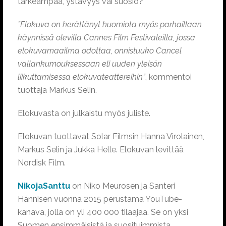
tärkeämpää, ystävyys vai suosio?
”Elokuva on herättänyt huomiota myös parhaillaan
käynnissä olevilla Cannes Film Festivaleilla, jossa
elokuvamaailma odottaa, onnistuuko Cancel
vallankumouksessaan eli uuden yleisön
liikuttamisessa elokuvateattereihin”
, kommentoi
tuottaja Markus Selin.
Elokuvasta on julkaistu myös juliste.
Elokuvan tuottavat Solar Filmsin Hanna Virolainen,
Markus Selin ja Jukka Helle. Elokuvan levittää
Nordisk Film.
NikojaSanttu
on Niko Meurosen ja Santeri
Hännisen vuonna 2015 perustama YouTube-
kanava, jolla on yli 400 000 tilaajaa. Se on yksi
Suomen ensimmäisistä ja suosituimmista