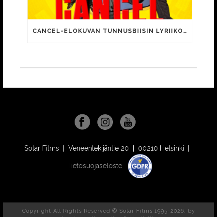
CANCEL-ELOKUVAN TUNNUSBIISIN LYRIIKOISSA TUTTUJA MEEMIHOKEMIA YOUTUBE-VIDEOILTA!
Solar Films | Veneentekijäntie 20 | 00210 Helsinki |
Tietosuojaseloste
Copyright All Rights Reserved © Solar Films 1995-2026, by