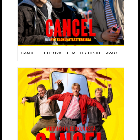
CANCEL-ELOKUVALLE JÄTTISUOSIO – AVAUSPÄIVÄNÄ JO 15 492 KATSOJAA!