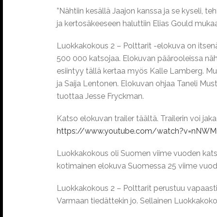
”Nähtiin kesällä Jaajon kanssa ja se kyseli, teh
ja kertosäkeeseen haluttiin Elias Gould mukaan. 
Luokkakokous 2 – Polttarit -elokuva on itsenä
500 000 katsojaa. Elokuvan päärooleissa näh
esiintyy tällä kertaa myös Kalle Lamberg. Mu
ja Saija Lentonen. Elokuvan ohjaa Taneli Mu
tuottaa Jesse Fryckman.
Katso elokuvan trailer täältä. Trailerin voi jak
https://www.youtube.com/watch?v=nN
Luokkakokous oli Suomen viime vuoden katsotu
kotimainen elokuva Suomessa 25 viime vuoden 
Luokkakokous 2 – Polttarit perustuu vapaast
Varmaan tiedättekin jo. Sellainen Luokkakok