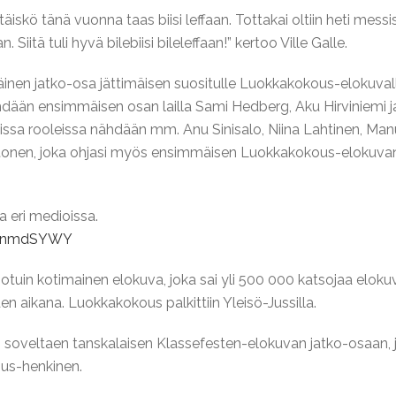
täiskö tänä vuonna taas biisi leffaan. Tottakai oltiin heti messi
Siitä tuli hyvä bilebiisi bileleffaan!” kertoo Ville Galle.
inen jatko-osa jättimäisen suositulle Luokkakokous-elokuvalle,
dään ensimmäisen osan lailla Sami Hedberg, Aku Hirviniemi j
issa rooleissa nähdään mm. Anu Sinisalo, Niina Lahtinen, Ma
stonen, joka ohjasi myös ensimmäisen Luokkakokous-elokuvan.
aa eri medioissa.
WMnmdSYWY
in kotimainen elokuva, joka sai yli 500 000 katsojaa elokuv
aikana. Luokkakokous palkittiin Yleisö-Jussilla.
i soveltaen tanskalaisen Klassefesten-elokuvan jatko-osaan
ous-henkinen.