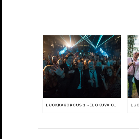
LUOKKAKOKOUS 2 -ELOKUVA ON YLITTÄNYT 300 000 KATSOJAN RAJAN