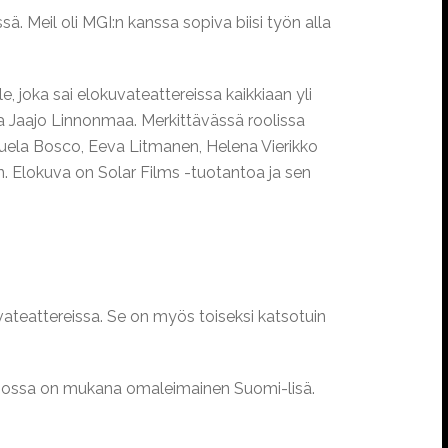
ssä. Meil oli MGI:n kanssa sopiva biisi työn alla
 joka sai elokuvateattereissa kaikkiaan yli
a Jaajo Linnonmaa. Merkittävässä roolissa
nuela Bosco, Eeva Litmanen, Helena Vierikko
 Elokuva on Solar Films -tuotantoa ja sen
ateattereissa. Se on myös toiseksi katsotuin
, jossa on mukana omaleimainen Suomi-lisä.