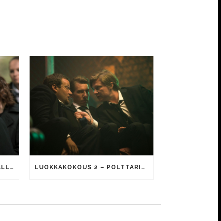
LUOKKAKOKOUS 2 -ELOKUVALLA 116 861 KATSOJAA AVAUSVIIKONLOPUN JÄLKEEN
LUOKKAKOKOUS 2 – POLTTARIT -ELOKUVAN ENSI-ILTA ON 2.11.2016