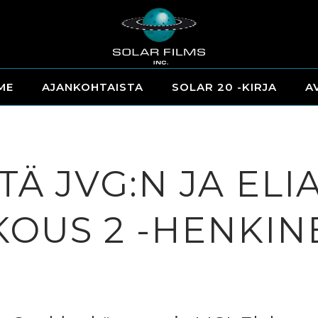
ME
AJANKOHTAISTA
SOLAR 20 -KIRJA
A
TÄ JVG:N JA EL
OUS 2 -HENKIN