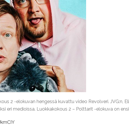
ous 2 -elokuvan hengessä kuvattu video Revolveri. JVG:n, Elias
ksi eri medioissa. Luokkakokous 2 – Polttarit -elokuva on ensi
JkmCIY