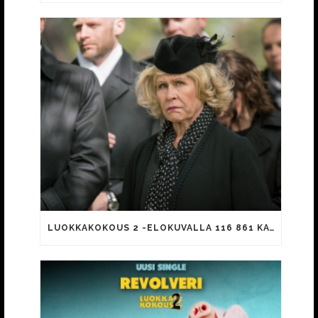
LUOKKAKOKOUS 2 -ELOKUVALLA 116 861 KATSOJAA AVAUSVIIKONLOPUN JÄLKEEN