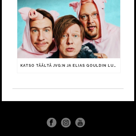
KATSO TÄÄLTÄ JVG:N JA ELIAS GOULDIN LUOKKAKOKOUS 2 -HENKINEN VIDEO REVOLVERI