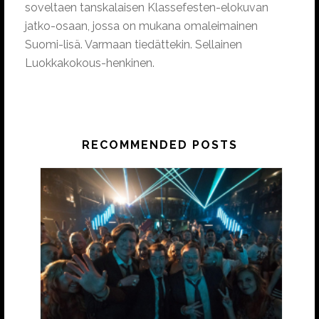
soveltaen tanskalaisen Klassefesten-elokuvan
jatko-osaan, jossa on mukana omaleimainen
Suomi-lisä. Varmaan tiedättekin. Sellainen
Luokkakokous-henkinen.
RECOMMENDED POSTS