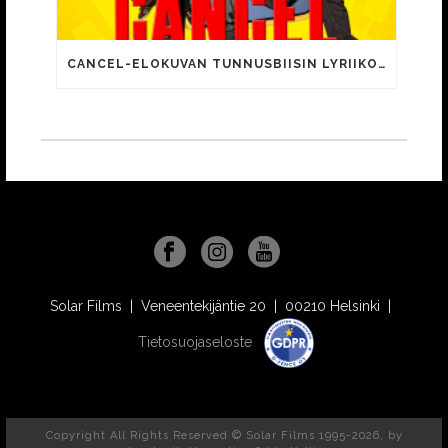
CANCEL-ELOKUVAN TUNNUSBIISIN LYRIIKOISSA TUTTUJA MEEMIHOKEMIA YOUTUBE-VIDEOILTA!
Solar Films | Veneentekijäntie 20 | 00210 Helsinki |
Tietosuojaseloste
Copyright All Rights Reserved © Solar Films 1995-2026, by