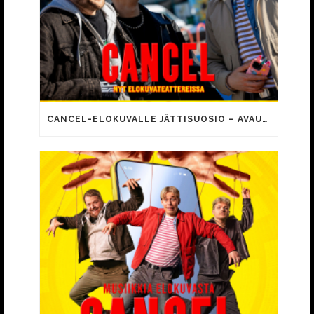
CANCEL-ELOKUVALLE JÄTTISUOSIO – AVAUSPÄIVÄNÄ JO 15 492 KATSOJAA!